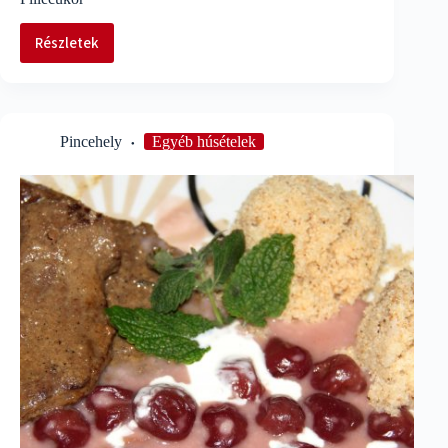
Részletek
Pillecukor
Pincehely
Egyéb húsételek