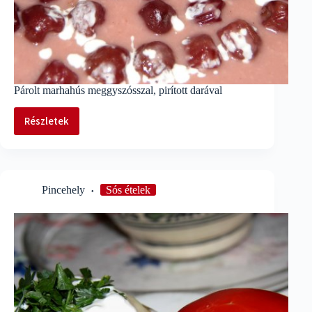
Párolt marhahús meggyszósszal, pirított darával
Részletek
Párolt
marhahús
meggyszósszal,
pirított
darával
Pincehely
Sós ételek