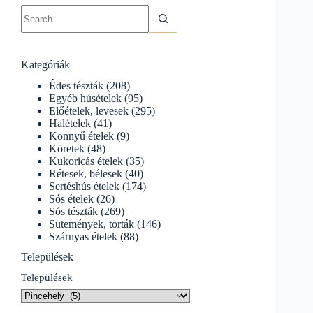
No
results
Kategóriák
Édes tészták
(208)
Egyéb húsételek
(95)
Előételek, levesek
(295)
Halételek
(41)
Könnyű ételek
(9)
Köretek
(48)
Kukoricás ételek
(35)
Rétesek, bélesek
(40)
Sertéshús ételek
(174)
Sós ételek
(26)
Sós tészták
(269)
Sütemények, torták
(146)
Szárnyas ételek
(88)
Települések
Települések