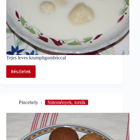
Tejes leves krumpligombóccal
Részletek
Tejes
leves
krumpligombóccal
Pincehely
Sütemények, torták