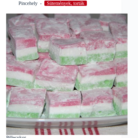
Pincehely
Sütemények, torták
Pillecukor