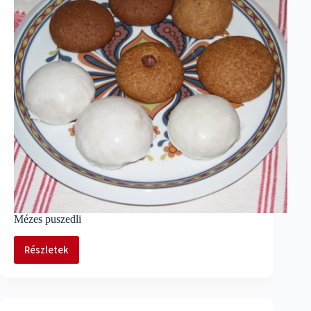
Mézes puszedli
Részletek
Mézes
puszedli