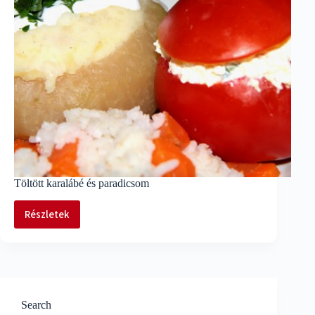
Töltött karalábé és paradicsom
Részletek
Töltött
karalábé
és
paradicsom
Search