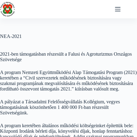
Skip
to
content
NEA-2021
2021-ben támogatásban részesült a Falusi és Agroturizmus Országos
Szövetsége
A program Nemzeti Együttműködési Alap Támogatási Program (2021)
keretében a “Civil szervezetek működésének biztosítására vagy
szakmai programjának megvalósítására és működésének biztosítására
fordítható összevont támogatás 2021.” kiírásban valósult meg.
A pályázat a Társadalmi Felelősségvállalás Kollégium, vegyes
támogatásának köszönhetően 1 400 000 Ft-ban részesült
Szövetségünk.
A program keretében általános működési költségeinket építettük bele:
Központi Irodánk bérleti díja, könyvelési díjak, honlap fenntartáshoz
kapcsolódó díjak és telefonköltségek. Addig szakmai programunkban