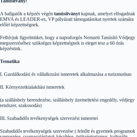
Tanúsítvány:
A hallgatók a képzés végén
tanúsítványt
kapnak, amelyet elfogadnak
EMVA és LEADER-es, VP pályázati támogatásokat nyertek számára
előírt képzettségnek.
Felhívjuk figyelmüket, hogy a napraforgós Nemzeti Tanúsító Védjegy
megszerzéséhez szükséges képzettségnek is eleget tesz a 60 órás
képzésünk.
Tematika
I. Gazdálkodási és vállalkozási ismeretek alkalmazása a turizmusban
II. Környezetkialakítási ismeretek
(a szálláshely berendezése, szálláshely üzemeltetési engedély, védjegy
rendszer, szakosodás)
III. Szabadidős tevékenységek szervezési ismeretei
Szabadidős tevékenységek szervezése ( felnőtt és gyermek programok
szervezése, csomagajánlatok készítése, örökségturizmus, kulturális