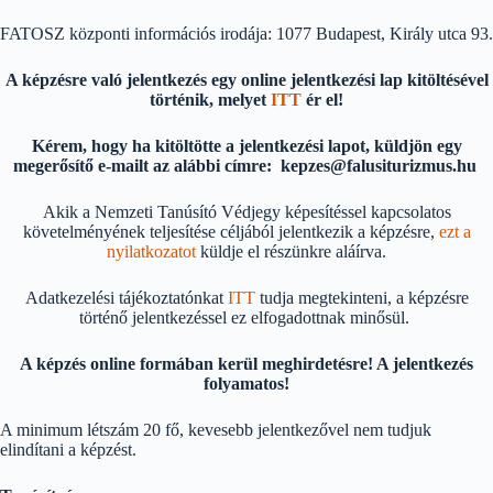
FATOSZ központi információs irodája: 1077 Budapest, Király utca 93.
A képzésre való jelentkezés egy online jelentkezési lap kitöltésével
történik, melyet
ITT
ér el!
Kérem, hogy ha kitöltötte a jelentkezési lapot, küldjön egy
megerősítő e-mailt az alábbi címre: kepzes@falusiturizmus.hu
Akik a Nemzeti Tanúsító Védjegy képesítéssel kapcsolatos
követelményének teljesítése céljából jelentkezik a képzésre,
ezt a
nyilatkozatot
küldje el részünkre aláírva.
Adatkezelési tájékoztatónkat
ITT
tudja megtekinteni, a képzésre
történő jelentkezéssel ez elfogadottnak minősül.
A képzés online formában kerül meghirdetésre! A jelentkezés
folyamatos!
A minimum létszám 20 fő, kevesebb jelentkezővel nem tudjuk
elindítani a képzést.