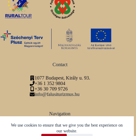
Contact
1077 Budapest, Király u. 93.
+36 1 352 9804
+36 30 709 9726
info@falusiturizmus.hu
Navigation
Adatvédelmi tájékoztató
We use cookies to ensure that we give you the best experience on
our website.
Social media