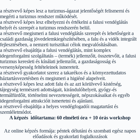
a résztvevő képes lesz a turizmus-ágazat jelentőségét felismerni és
megérti a turizmus rendszer működését.
a résztvevő képes lesz elhelyezni és értékelni a falusi vendéglátás
helyét és szerepét a turizmus rendszerén belül.
a résztvevő megismeri a falusi vendéglátás szerepét és lehetőségeit a
családi gazdaság jövedelemkiegészítésében, a falu és a vidék integrált
fejlesztésében, a nemzeti turisztikai célok megvalósításában.
a résztvevő elsajátítja a falusi vendéglátás, mint komplex
idegenforgalmi szolgáltatás – (termék) jellemzőit, összetevőit, a falusi
turizmus keresleti és kínálati jellemzőit, a gazdaságosság és
versenyképesség feltételeinek ismereteit.
a résztvevő gyakorlatot szerez a takarékos és a környezettudatos
háztartásvezetésben és megismeri a higiéné alapelveit.
a résztvevő képes lesz adott falu és az azt körülvevő kistérség,
tájegység természeti adottságait, kirándulóhelyeit, gyógy-és
termálfürdőit, történelmi nevezetességeit, népszokásaikat és egyéb
idegenforgalmi attrakcióit ismertetni és ajánlani.
a résztvevő elsajátítja a helyes vendégfogadói magatartást és
szemléletmódot.
A képzés időtartama: 60 elméleti óra + 10 órás workshop
Az online képzés formája: péntek délutáni és szombati egész napos
előadások és gyakorlati foglalkozások