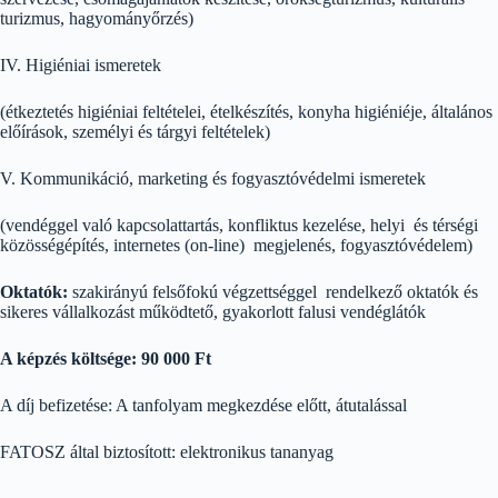
turizmus, hagyományőrzés)
IV. Higiéniai ismeretek
(étkeztetés higiéniai feltételei, ételkészítés, konyha higiéniéje, általános
előírások, személyi és tárgyi feltételek)
V. Kommunikáció, marketing és fogyasztóvédelmi ismeretek
(vendéggel való kapcsolattartás, konfliktus kezelése, helyi és térségi
közösségépítés, internetes (on-line) megjelenés, fogyasztóvédelem)
Oktatók:
szakirányú felsőfokú végzettséggel rendelkező oktatók és
sikeres vállalkozást működtető, gyakorlott falusi vendéglátók
A képzés költsége:
90 000 Ft
A díj befizetése: A tanfolyam megkezdése előtt, átutalással
FATOSZ által biztosított: elektronikus tananyag