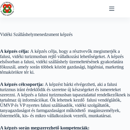
Skip
to
content
Vidéki Szálláshelymenedzsment képzés
A képzés célja:
A képzés célja, hogy a résztvevők megismerjék a
falusi, vidéki turizmusban rejlő vállalkozási lehetőségeket. A képzés
elsősorban a falusi, vidéki szálláshely üzemeltetésének gyakorlatára
fókuszál, amely során többek között gazdasági, higiéniai, marketing
témakörökre tér ki.
A képzés célcsoportja:
A képzést bárki elvégezheti, aki a falusi
turizmus iránt érdeklődik és szeretne új készségeket és ismereteket
szerezni. A képzés a falusi turizmusban tapasztalattal rendelkezőknek is
tartalmaz új információkat. Ők lehetnek kezdő falusi vendéglátók,
ÚMVP és VP nyertes falusi szállásadók, vidéki szolgáltatók,
tanyagazdaságot és farmgazdaságot működtető magánszemélyek,
őstermelők, kis- és mikro vállalkozások vezetői, munkatársai.
A képzés során megszerezhető kompetenciák: