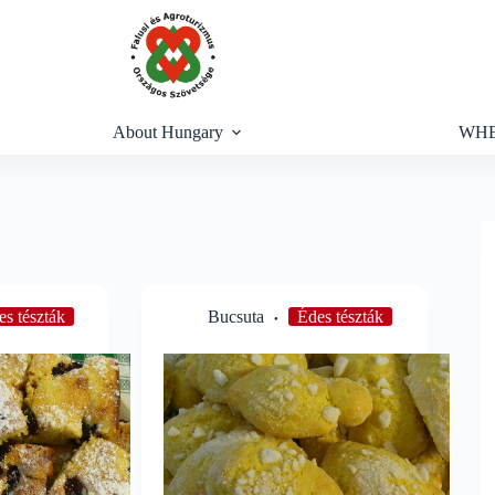
About Hungary
WHE
es tészták
Bucsuta
Édes tészták