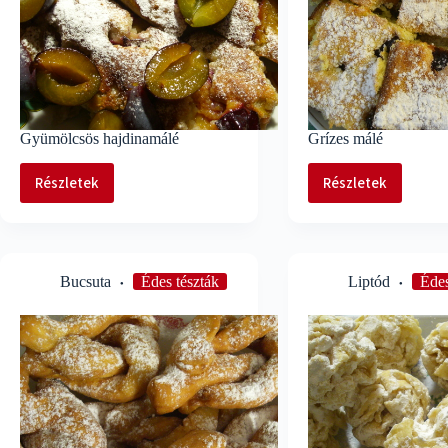
Gyümölcsös hajdinamálé
Grízes málé
Részletek
Részletek
Gyümölcsös
Grízes
hajdinamálé
málé
Bucsuta
Édes tészták
Liptód
Édes