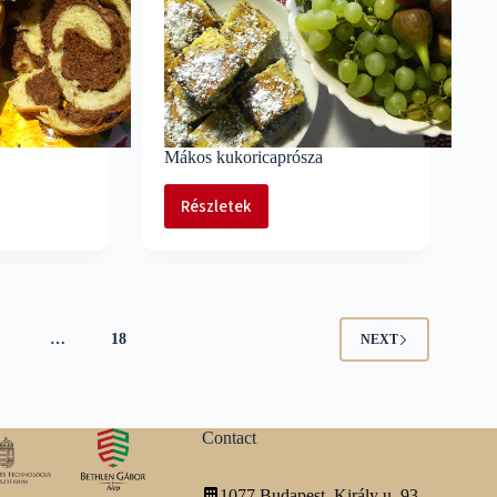
Mákos kukoricaprósza
Részletek
Mákos
kukoricaprósza
4
…
18
NEXT
Contact
1077 Budapest, Király u. 93.