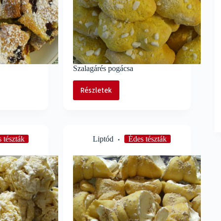
Szalagárés pogácsa
Részletek
Szalagárés
pogácsa
 tészták
Liptód
Édes tészták