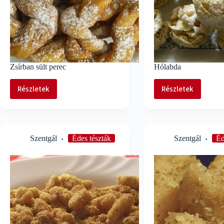
Zsírban sült perec
Hólabda
Részletek
Részletek
Zsírban
Hólabda
sült
perec
Szentgál
Édes tészták
Szentgál
Éd