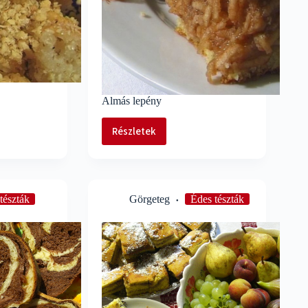
Almás lepény
Részletek
Almás
lepény
tészták
Görgeteg
Édes tészták