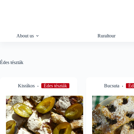
Skip
to
content
About us
Ruraltour
Édes tészták
Kisrákos
Édes tészták
Bucsuta
Éd