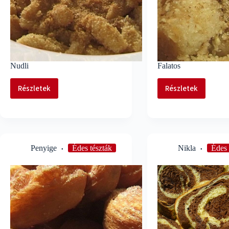
Nudli
Falatos
Részletek
Részletek
Nudli
Falatos
Penyige
Édes tészták
Nikla
Édes 