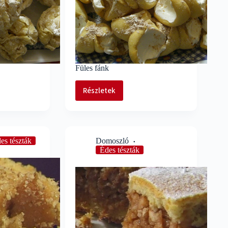
Füles fánk
Részletek
Füles
fánk
es tészták
Domoszló
Édes tészták