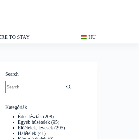
RE TO STAY
HU
Search
No
results
Kategóriák
Édes tészták
(208)
Egyéb húsételek
(95)
Előételek, levesek
(295)
Halételek
(41)
Könnyű ételek
(9)