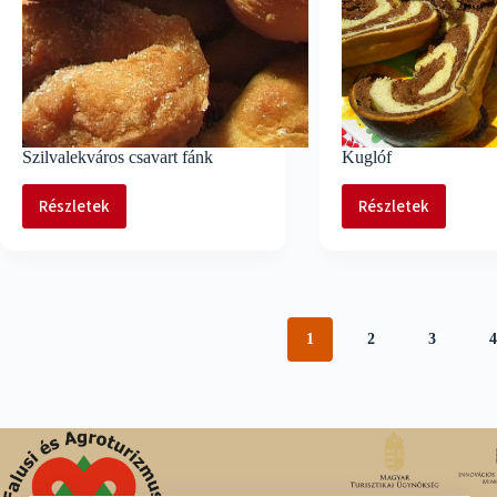
Szilvalekváros csavart fánk
Kuglóf
Részletek
Részletek
Szilvalekváros
Kuglóf
csavart
fánk
1
2
3