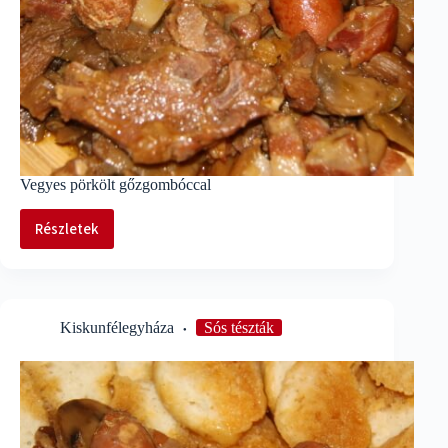
Vegyes pörkölt gőzgombóccal
Részletek
Vegyes
pörkölt
gőzgombóccal
Kiskunfélegyháza
Sós tészták