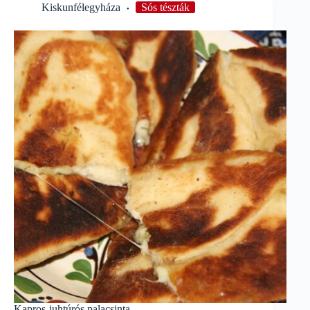
Kiskunfélegyháza
Sós tészták
Kapros-juhtúrós palacsinta