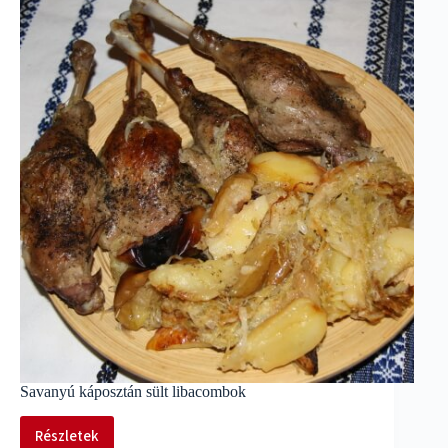
Savanyú káposztán sült libacombok
Részletek
Savanyú