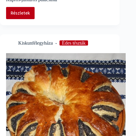
Részletek
Kapros-
juhtúrós
palacsinta
Kiskunfélegyháza
Édes tészták