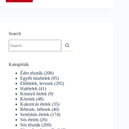
káposztán
sült
libacombok
Search
No
results
Kategóriák
Édes tészták
(208)
Egyéb húsételek
(95)
Előételek, levesek
(295)
Halételek
(41)
Könnyű ételek
(9)
Köretek
(48)
Kukoricás ételek
(35)
Rétesek, bélesek
(40)
Sertéshús ételek
(174)
Sós ételek
(26)
Sós tészták
(269)