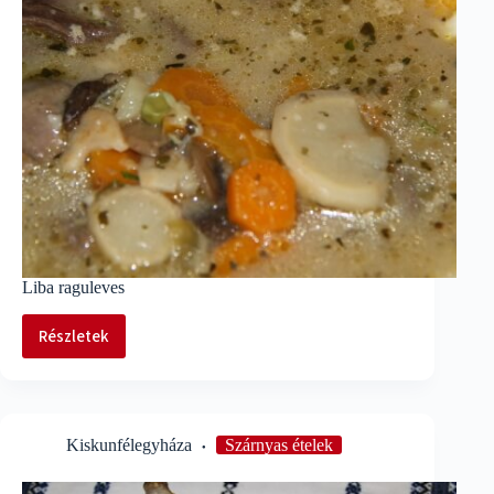
Liba raguleves
Részletek
Liba
raguleves
Kiskunfélegyháza
Szárnyas ételek