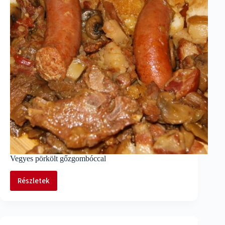
Vegyes pörkölt gőzgombóccal
Részletek
Vegyes
pörkölt
gőzgombóccal