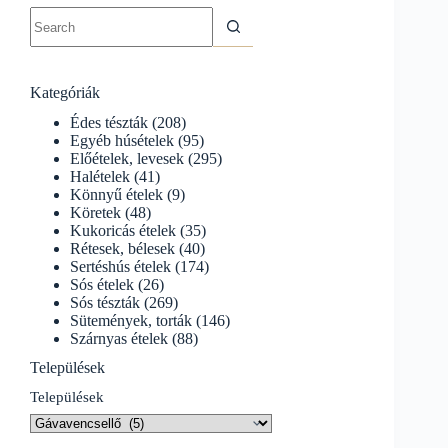
No
results
Kategóriák
Édes tészták
(208)
Egyéb húsételek
(95)
Előételek, levesek
(295)
Halételek
(41)
Könnyű ételek
(9)
Köretek
(48)
Kukoricás ételek
(35)
Rétesek, bélesek
(40)
Sertéshús ételek
(174)
Sós ételek
(26)
Sós tészták
(269)
Sütemények, torták
(146)
Szárnyas ételek
(88)
Települések
Települések