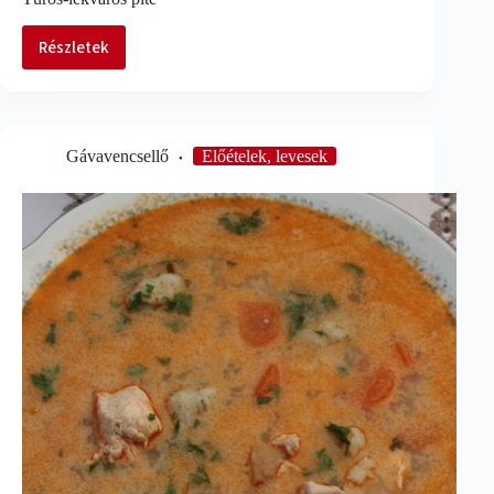
Részletek
Túrós-
lekváros
pite
Gávavencsellő
Előételek, levesek