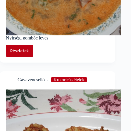
Nyírségi gombóc leves
Részletek
Nyírségi
gombóc
leves
Gávavencsellő
Kukoricás ételek