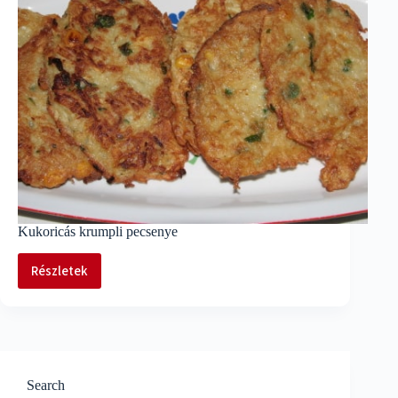
Kukoricás krumpli pecsenye
Részletek
Kukoricás
krumpli
pecsenye
Search