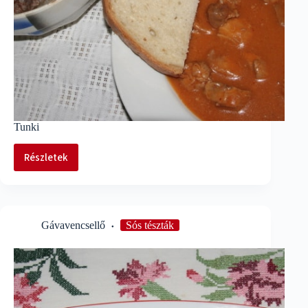
Tunki
Részletek
Tunki
Gávavencsellő
Sós tészták