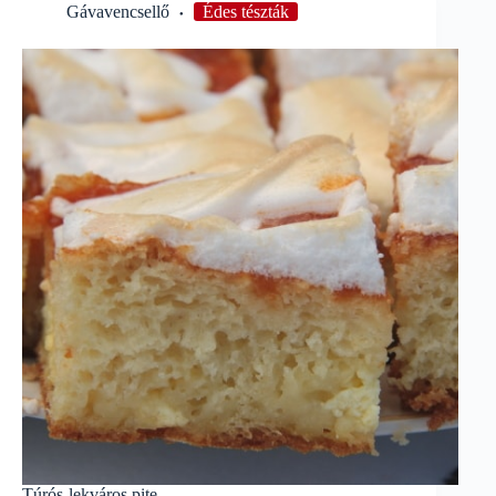
Gávavencsellő
Édes tészták
Túrós-lekváros pite