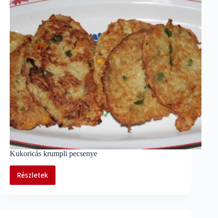
Kukoricás krumpli pecsenye
Részletek
Kukoricás
krumpli
pecsenye