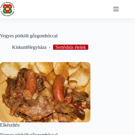
Skip
to
content
Vegyes pörkölt gőzgombóccal
Kiskunfélegyháza
Sertéshús ételek
Elkészítés:
Vegyes pörkölt gőzgombóccal