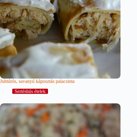
Juhtúrós, savanyú káposztás palacsinta
Sertéshús ételek