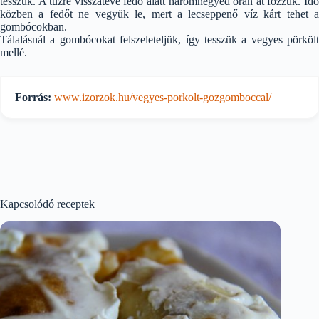
tesszük. A tűzre visszatéve fedő alatt háromnegyed órán át főzzük. Idő
közben a fedőt ne vegyük le, mert a lecseppenő víz kárt tehet a
gombócokban.
Tálalásnál a gombócokat felszeleteljük, így tesszük a vegyes pörkölt
mellé.
Forrás:
www.izorzok.hu/vegyes-porkolt-gozgomboccal/
Kapcsolódó receptek