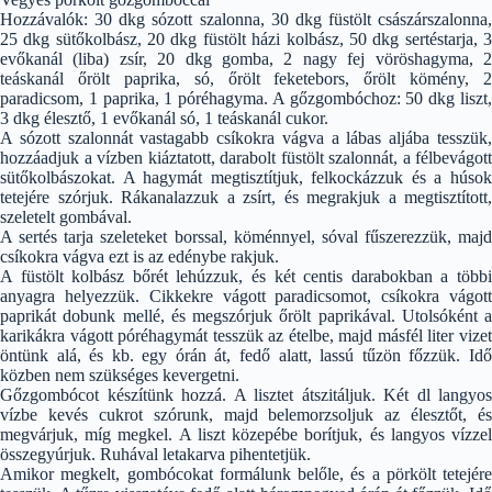
Hozzávalók: 30 dkg sózott szalonna, 30 dkg füstölt császárszalonna,
25 dkg sütőkolbász, 20 dkg füstölt házi kolbász, 50 dkg sertéstarja, 3
evőkanál (liba) zsír, 20 dkg gomba, 2 nagy fej vöröshagyma, 2
teáskanál őrölt paprika, só, őrölt feketebors, őrölt kömény, 2
paradicsom, 1 paprika, 1 póréhagyma. A gőzgombóchoz: 50 dkg liszt,
3 dkg élesztő, 1 evőkanál só, 1 teáskanál cukor.
A sózott szalonnát vastagabb csíkokra vágva a lábas aljába tesszük,
hozzáadjuk a vízben kiáztatott, darabolt füstölt szalonnát, a félbevágott
sütőkolbászokat. A hagymát megtisztítjuk, felkockázzuk és a húsok
tetejére szórjuk. Rákanalazzuk a zsírt, és megrakjuk a megtisztított,
szeletelt gombával.
A sertés tarja szeleteket borssal, köménnyel, sóval fűszerezzük, majd
csíkokra vágva ezt is az edénybe rakjuk.
A füstölt kolbász bőrét lehúzzuk, és két centis darabokban a többi
anyagra helyezzük. Cikkekre vágott paradicsomot, csíkokra vágott
paprikát dobunk mellé, és megszórjuk őrölt paprikával. Utolsóként a
karikákra vágott póréhagymát tesszük az ételbe, majd másfél liter vizet
öntünk alá, és kb. egy órán át, fedő alatt, lassú tűzön főzzük. Idő
közben nem szükséges kevergetni.
Gőzgombócot készítünk hozzá. A lisztet átszitáljuk. Két dl langyos
vízbe kevés cukrot szórunk, majd belemorzsoljuk az élesztőt, és
megvárjuk, míg megkel. A liszt közepébe borítjuk, és langyos vízzel
összegyúrjuk. Ruhával letakarva pihentetjük.
Amikor megkelt, gombócokat formálunk belőle, és a pörkölt tetejére