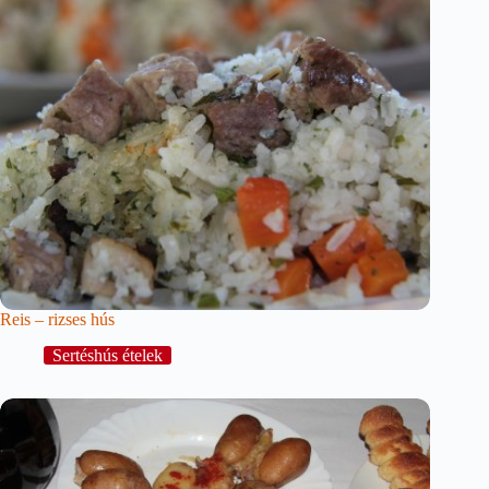
Reis – rizses hús
Sertéshús ételek