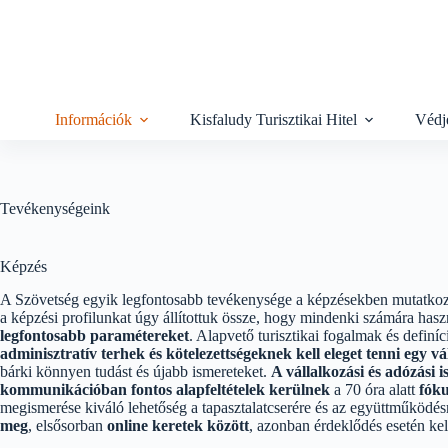
Skip
to
content
Információk
Kisfaludy Turisztikai Hitel
Védj
Tevékenységeink
Képzés
A Szövetség egyik legfontosabb tevékenysége a képzésekben mutatkozi
a képzési profilunkat úgy állítottuk össze, hogy mindenki számára has
legfontosabb paramétereket
. Alapvető turisztikai fogalmak és definí
adminisztratív terhek és kötelezettségeknek kell eleget tenni egy v
bárki könnyen tudást és újabb ismereteket.
A vállalkozási és adózási 
kommunikációban fontos alapfeltételek kerülnek
a 70 óra alatt
fók
megismerése kiváló lehetőség a tapasztalatcserére és az együttműködés
meg
, elsősorban
online keretek között
, azonban érdeklődés esetén ke