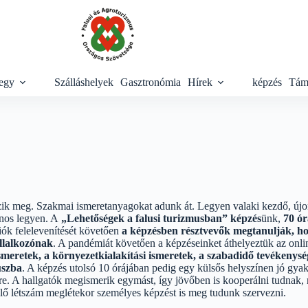
egy
Szálláshelyek
Gasztronómia
Hírek
képzés
Tám
k meg. Szakmai ismeretanyagokat adunk át. Legyen valaki kezdő, újon
znos legyen. A
„Lehetőségek a falusi turizmusban” képzés
ünk,
70 ór
ciók felelevenítését követően
a képzésben résztvevők megtanulják, ho
állalkozónak
. A pandémiát követően a képzéseinket áthelyeztük az onli
ismeretek, a környezetkialakítási ismeretek, a szabadidő tevékenys
uszba
. A képzés utolsó 10 órájában pedig egy külsős helyszínen jó gyak
re. A hallgatók megismerik egymást, így jövőben is kooperálni tudnak,
llő létszám meglétekor személyes képzést is meg tudunk szervezni.