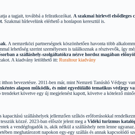
a a tagjait, továbbá a feliratkozókat.
A szakmai hírlevél elsődleges 
t
. Szakmai hírlevelünk elérhető a honlapon keresztül is.
nak
. A nemzetközi partnerségnek köszönhetően havonta több alkalommal
mmal lehetőség szerint személyesen is találkoznak a résztvevők, így m
ősorban a szálláshely-szolgáltatókra nézve hordoz magában előnyö
kot. A kiadvány letölthető itt:
Ruraltour kiadvány
ült itthon bevezetésre. 2011-ben már, mint Nemzeti Tanúsító Védjegy v
nkéntes alapon működik, és mint egyedülálló tematikus védjegy va
zó trendeket követve egy új megjelenést kapott, követve a kötelező minős
is kapacitású szálláshelyek jellemzően szűkös erőforrásokkal rendelkez
tesszük közzé. 2023-ban először jelent meg a
Vidéki turizmus katal
lentek a vendégfogadók is, akik nélkül a szálláshely nem lenne ugyanaz
retében meghatározott napokon egy-egy szállás és annak kapcsolódó szo