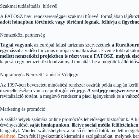
Szakmai tudásátadás, hírlevél
A FATOSZ havi rendszerességgel szakmai hírlevél formájában tájékoztatj
adott hónapban történtek vagy történni fognak, felhívja a figyelme
Nemzetközi partnerség
Tagjai vagyunk
az európai falusi turizmus szervezetnek
a Ruraltour
egymással a vidéki turizmus európai vonatkozásait. Évente több alkalo
mellett nemzetközi projektben is részt vesz a FATOSZ, melyek els
kapcsán egy nemzetközi kiadvánnyal mutatták be a mögöttük álló idősza
Napraforgós Nemzeti Tanúsító Védjegy
Az 1997-ben bevezetett minősítési rendszer osztrák példa alapján ker
üzemeltetésében van a napraforgós védjegy.
A védjegy megszerzése ö
revitalizáció történt, a meglévő rendszer a piaci igényeknek és a válto
Marketing és promóció
A szálláshelyek számára online promóciós lehetőséget biztosítunk. A k
érvényesülését
saját honlapunkon, illetve social média felületeinken
hangsúlyt. Minden szálláshelyhez a külső és belső fotók mellett megje
elérhető.
Ezen felül igyekeztünk kiemelni a szolgáltatókat, melynek ke