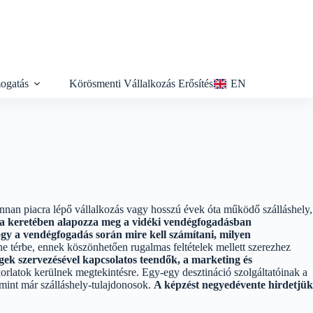
ogatás
Körösmenti Vállalkozás Erősítés
EN
nan piacra lépő vállalkozás vagy hosszú évek óta működő szálláshely,
a keretében alapozza meg a vidéki vendégfogadásban
gy a vendégfogadás során mire kell számítani, milyen
ne térbe, ennek köszönhetően rugalmas feltételek mellett szerezhez
égek szervezésével kapcsolatos teendők, a marketing és
orlatok kerülnek megtekintésre. Egy-egy desztináció szolgáltatóinak a
 mint már szálláshely-tulajdonosok.
A képzést negyedévente hirdetjük