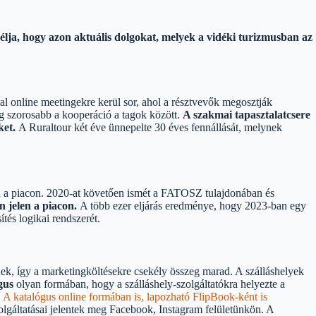
célja, hogy azon aktuális dolgokat, melyek a vidéki turizmusban az
 online meetingekre kerül sor, ahol a résztvevők megosztják
ég szorosabb a kooperáció a tagok között.
A szakmai tapasztalatcsere
ket.
A Ruraltour két éve ünnepelte 30 éves fennállását, melynek
an a piacon. 2020-at követően ismét a FATOSZ tulajdonában és
n jelen a piacon.
A több ezer eljárás eredménye, hogy 2023-ban egy
ítés logikai rendszerét.
nek, így a marketingköltésekre csekély összeg marad. A szálláshelyek
ógus
olyan formában, hogy a szálláshely-szolgáltatókra helyezte a
.
A katalógus online formában is, lapozható FlipBook-ként is
lgáltatásai jelentek meg Facebook, Instagram felületünkön. A