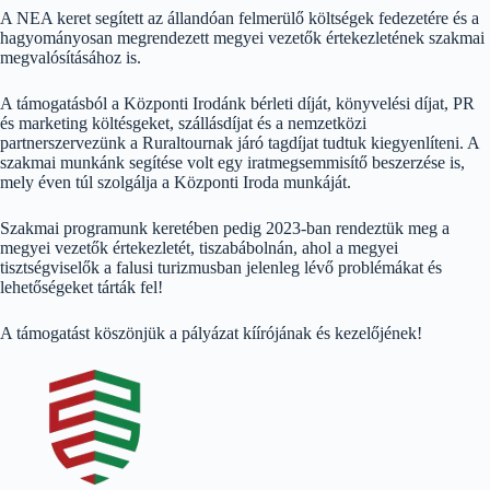
A NEA keret segített az állandóan felmerülő költségek fedezetére és a
hagyományosan megrendezett megyei vezetők értekezletének szakmai
megvalósításához is.
A támogatásból a Központi Irodánk bérleti díját, könyvelési díjat, PR
és marketing költésgeket, szállásdíjat és a nemzetközi
partnerszervezünk a Ruraltournak járó tagdíjat tudtuk kiegyenlíteni. A
szakmai munkánk segítése volt egy iratmegsemmisítő beszerzése is,
mely éven túl szolgálja a Központi Iroda munkáját.
Szakmai programunk keretében pedig 2023-ban rendeztük meg a
megyei vezetők értekezletét, tiszabábolnán, ahol a megyei
tisztségviselők a falusi turizmusban jelenleg lévő problémákat és
lehetőségeket tárták fel!
A támogatást köszönjük a pályázat kíírójának és kezelőjének!