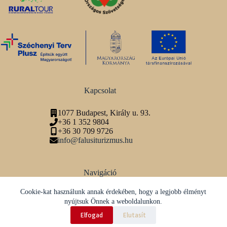
Kapcsolat
1077 Budapest, Király u. 93.
+36 1 352 9804
+36 30 709 9726
info@falusiturizmus.hu
Navigáció
Adatvédelmi tájékoztató
Cookie-kat használunk annak érdekében, hogy a legjobb élményt
nyújtsuk Önnek a weboldalunkon.
Közösségi média
Elfogad
Elutasít