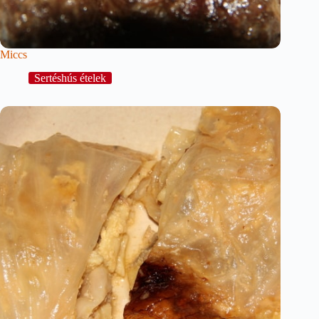
Miccs
Sertéshús ételek