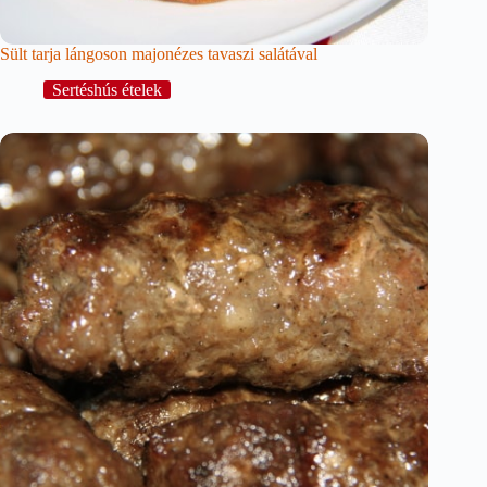
Sült tarja lángoson majonézes tavaszi salátával
Sertéshús ételek