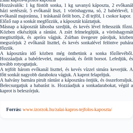
Hozzávalók: 1 kg füstölt sonka, 1 kg savanyú káposzta, 2 evőkanál
házi sertészsír, 5 evőkanál liszt, 1 vöröshagyma, só, 2 babérlevél, 1
evőkanál majoránna, 1 teáskanál őrölt bors, 2 dl tejföl, 1 csokor kapor.
Előző nap a sonkát megfőzzük, a káposztát kiáztatjuk.
Másnap a káposztát lábosba szedjük, és kevés lével feltesszük főzni.
Közben elkészítjük a rántást. A zsírt felmelegítjük, a vöröshagymát
megtisztítjuk, és apróra vágjuk. Zsírban üvegesre pároljuk, közben
megszórjuk 2 evőkanál liszttel, és kevés sonkalével felöntve puhára
főzzük.
A káposztára idő közben még önthetünk a sonka főzőlevéből.
Hozzáadjuk a babérlevelet, majoránnát, és őrölt borsot. Lefedjük, és
tovább rotyogtatjuk.
A tejfölt három evőkanál liszttel, és kevés vízzel simára keverjük. A
főtt sonkát nagyobb darabokra vágjuk. A kaprot felaprítjuk.
A halvány barnára pirult rántást a káposztára öntjük, és összeforraljuk.
Belecsurgatjuk a habarást is. Hozzáadjuk a sonkadarabokat, végül a
kaprot is beleszórjuk.
Forrás:
www.izorzok.hu/zalai-kapros-tejfolos-kaposzta/