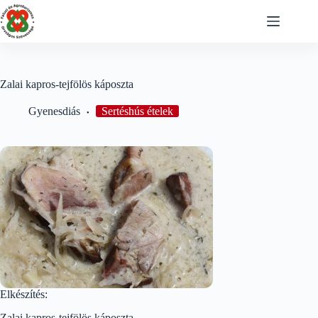
Skip
to
content
Zalai kapros-tejfölös káposzta
Gyenesdiás
Sertéshús ételek
Elkészítés:
Zalai kapros-tejfölös káposzta