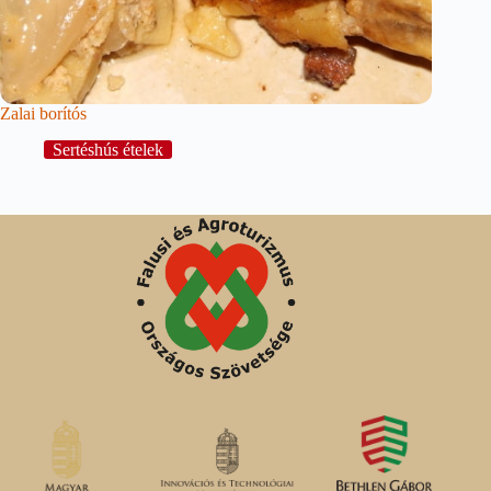
Zalai borítós
Sertéshús ételek