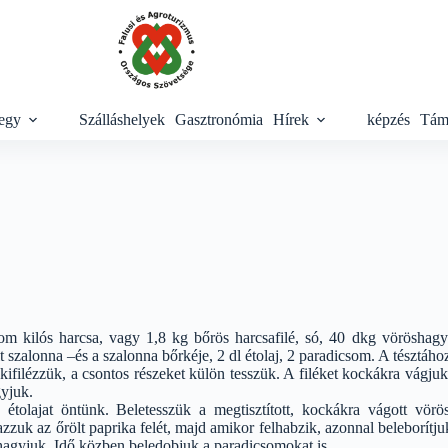
egy
Szálláshelyek
Gasztronómia
Hírek
képzés
Tám
m kilós harcsa, vagy 1,8 kg bőrös harcsafilé, só, 40 dkg vöröshagym
 szalonna –és a szalonna bőrkéje, 2 dl étolaj, 2 paradicsom. A tésztához: 50
 kifilézzük, a csontos részeket külön tesszük. A filéket kockákra vágju
gyjuk.
 étolajat öntünk. Beletesszük a megtisztított, kockákra vágott vör
zuk az őrölt paprika felét, majd amikor felhabzik, azonnal beleborítjuk 
 hagyjuk. Idő közben beledobjuk a paradicsomokat is.