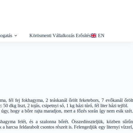
ogatás
Körösmenti Vállalkozás Erősítés
EN
a, fél fej fokhagyma, 2 teáskanál őrölt feketebors, 7 evőkanál őrölt
 dkg liszt, 2 tojás, csipetnyi só, 1 kg házi túró, fél liter házi tejföl.
k úgy, hogy a bőre rajta maradjon, mert a főzés során így nem esik szét.
öshagyma felét, és a szalonna bőrét. Összedinszteljük, közben sűrűn
a harcsa feldarabolt csontos részeit is. Felengedjük egy liternyi vízzel,