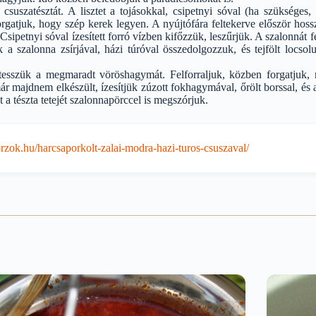
 csuszatésztát. A lisztet a tojásokkal, csipetnyi sóval (ha szüksége
rgatjuk, hogy szép kerek legyen. A nyújtófára feltekerve először hossz
Csipetnyi sóval ízesített forró vízben kifőzzük, leszűrjük. A szalonnát f
 a szalonna zsírjával, házi túróval összedolgozzuk, és tejfölt locsol
tesszük a megmaradt vöröshagymát. Felforraljuk, közben forgatjuk, n
r majdnem elkészült, ízesítjük zúzott fokhagymával, őrölt borssal, és a
nt a tészta tetejét szalonnapörccel is megszórjuk.
zok.hu/harcsaporkolt-zalai-modra-hazi-turos-csuszaval/