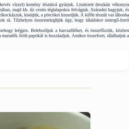
s, kevés vízzel) kemény tésztává gyúrjuk. Lisztezett deszkán vékonyra
ában, majd kb. tíz centis téglalapokra felvágjuk. Száradni hagyjuk, és
elkockázzuk, kisütjük, a pörcöket kiszedjük. A kifőtt tésztát vas lábosba
unk rá. Tűzhelyen összemelegítjük úgy, hogy tálaláskor sistergő-forró
ehogy leégjen. Beleborítjuk a harcsafiléket, és összefőzzük, közben
 maradék őrölt paprikát is hozzáadjuk. Amikor összeforrt, tálalhatjuk a