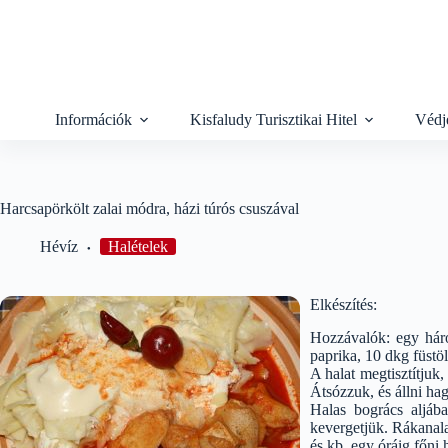
Skip
to
content
Információk
Kisfaludy Turisztikai Hitel
Védj
Harcsapörkölt zalai módra, házi túrós csuszával
Hévíz
Halételek
Elkészítés:
Hozzávalók: egy háro
paprika, 10 dkg füstölt
A halat megtisztítjuk,
Átsózzuk, és állni ha
Halas bogrács aljába
kevergetjük. Rákanalaz
és kb. egy óráig főni