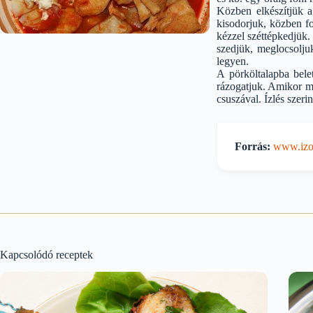
Közben elkészítjük a
kisodorjuk, közben fo
kézzel széttépkedjük. 
szedjük, meglocsoljuk
legyen.
A pörköltalapba bele
rázogatjuk. Amikor má
csuszával. Ízlés szeri
Forrás:
www.izor
Kapcsolódó receptek