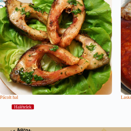
Pácolt hal
Laskó
Halételek