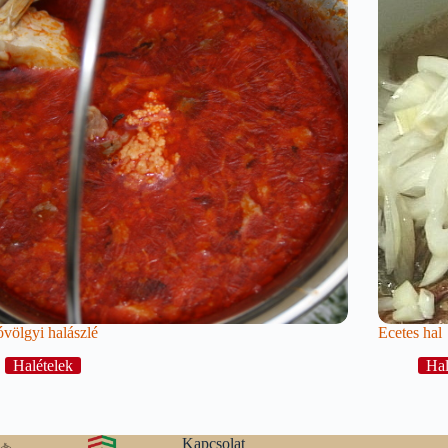
völgyi halászlé
Ecetes hal
Halételek
Hal
Kapcsolat