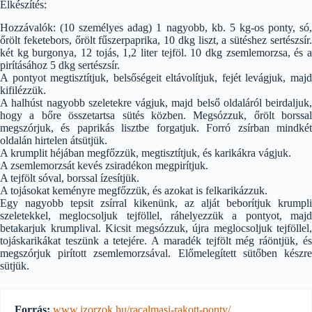
Elkészítés:
Hozzávalók: (10 személyes adag) 1 nagyobb, kb. 5 kg-os ponty, só,
őrölt feketebors, őrölt fűszerpaprika, 10 dkg liszt, a sütéshez sertészsír.
két kg burgonya, 12 tojás, 1,2 liter tejföl. 10 dkg zsemlemorzsa, és a
pirításához 5 dkg sertészsír.
A pontyot megtisztítjuk, belsőségeit eltávolítjuk, fejét levágjuk, majd
kifilézzük.
A halhúst nagyobb szeletekre vágjuk, majd belső oldaláról beirdaljuk,
hogy a bőre összetartsa sütés közben. Megsózzuk, őrölt borssal
megszórjuk, és paprikás lisztbe forgatjuk. Forró zsírban mindkét
oldalán hirtelen átsütjük.
A krumplit héjában megfőzzük, megtisztítjuk, és karikákra vágjuk.
A zsemlemorzsát kevés zsiradékon megpirítjuk.
A tejfölt sóval, borssal ízesítjük.
A tojásokat keményre megfőzzük, és azokat is felkarikázzuk.
Egy nagyobb tepsit zsírral kikenünk, az alját beborítjuk krumpli
szeletekkel, meglocsoljuk tejföllel, ráhelyezzük a pontyot, majd
betakarjuk krumplival. Kicsit megsózzuk, újra meglocsoljuk tejföllel,
tojáskarikákat teszünk a tetejére. A maradék tejfölt még ráöntjük, és
megszórjuk pirított zsemlemorzsával. Előmelegített sütőben készre
sütjük.
Forrás:
www.izorzok.hu/racalmasi-rakott-ponty/