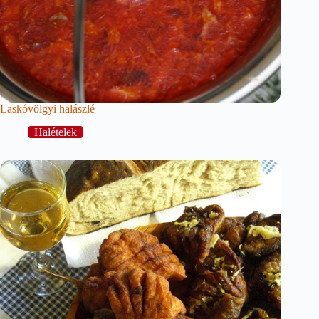
Laskóvölgyi halászlé
Halételek