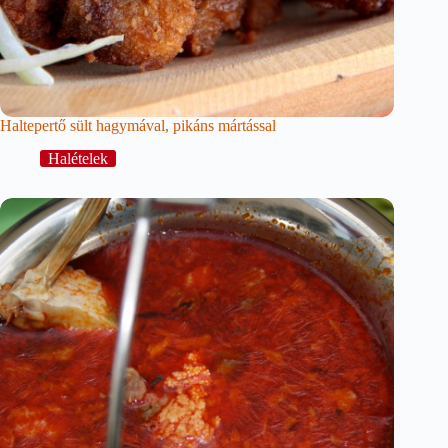
Haltepertő sült hagymával, pikáns mártással
Halételek