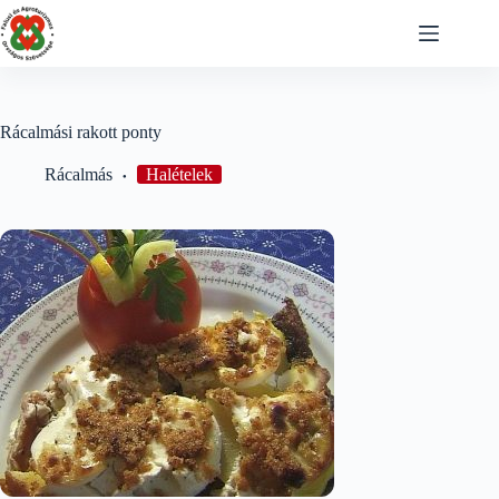
Skip
to
content
Rácalmási rakott ponty
Rácalmás
Halételek