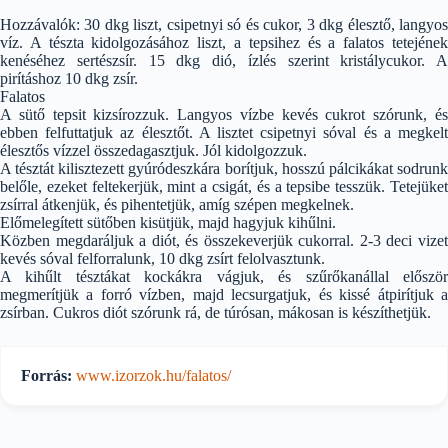
Hozzávalók: 30 dkg liszt, csipetnyi só és cukor, 3 dkg élesztő, langyos
víz. A tészta kidolgozásához liszt, a tepsihez és a falatos tetejének
kenéséhez sertészsír. 15 dkg dió, ízlés szerint kristálycukor. A
pirításhoz 10 dkg zsír.
Falatos
A sütő tepsit kizsírozzuk. Langyos vízbe kevés cukrot szórunk, és
ebben felfuttatjuk az élesztőt. A lisztet csipetnyi sóval és a megkelt
élesztős vízzel összedagasztjuk. Jól kidolgozzuk.
A tésztát kilisztezett gyúródeszkára borítjuk, hosszú pálcikákat sodrunk
belőle, ezeket feltekerjük, mint a csigát, és a tepsibe tesszük. Tetejüket
zsírral átkenjük, és pihentetjük, amíg szépen megkelnek.
Előmelegített sütőben kisütjük, majd hagyjuk kihűlni.
Közben megdaráljuk a diót, és összekeverjük cukorral. 2-3 deci vizet
kevés sóval felforralunk, 10 dkg zsírt felolvasztunk.
A kihűlt tésztákat kockákra vágjuk, és szűrőkanállal először
megmerítjük a forró vízben, majd lecsurgatjuk, és kissé átpirítjuk a
zsírban. Cukros diót szórunk rá, de túrósan, mákosan is készíthetjük.
Forrás:
www.izorzok.hu/falatos/