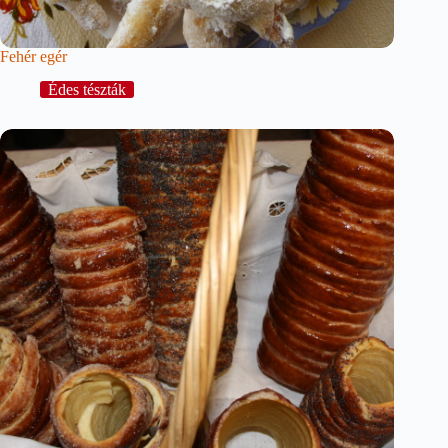
Fehér egér
Édes tészták