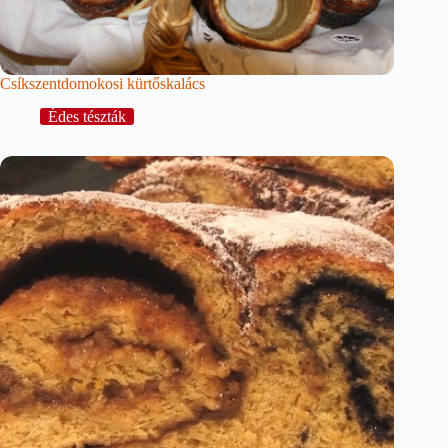
Csíkszentdomokosi kürtőskalács
Édes tészták