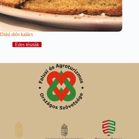
Diási diós kalács
Édes tészták