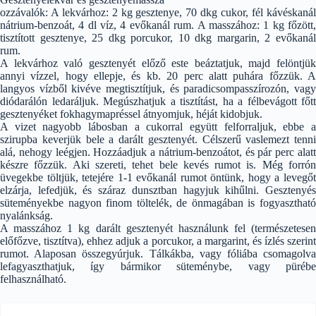
ozzávalók: A lekvárhoz: 2 kg gesztenye, 70 dkg cukor, fél kávéskanál
nátrium-benzoát, 4 dl víz, 4 evőkanál rum. A masszához: 1 kg főzött,
tisztított gesztenye, 25 dkg porcukor, 10 dkg margarin, 2 evőkanál
rum.
A lekvárhoz való gesztenyét előző este beáztatjuk, majd felöntjük
annyi vízzel, hogy ellepje, és kb. 20 perc alatt puhára főzzük. A
langyos vízből kivéve megtisztítjuk, és paradicsompasszírozón, vagy
diódarálón ledaráljuk. Megúszhatjuk a tisztítást, ha a félbevágott főtt
gesztenyéket fokhagymapréssel átnyomjuk, héját kidobjuk.
A vizet nagyobb lábosban a cukorral együtt felforraljuk, ebbe a
szirupba keverjük bele a darált gesztenyét. Célszerű vaslemezt tenni
alá, nehogy leégjen. Hozzáadjuk a nátrium-benzoátot, és pár perc alatt
készre főzzük. Aki szereti, tehet bele kevés rumot is. Még forrón
üvegekbe töltjük, tetejére 1-1 evőkanál rumot öntünk, hogy a levegőt
elzárja, lefedjük, és száraz dunsztban hagyjuk kihűlni. Gesztenyés
süteményekbe nagyon finom töltelék, de önmagában is fogyasztható
nyalánkság.
A masszához 1 kg darált gesztenyét használunk fel (természetesen
előfőzve, tisztítva), ehhez adjuk a porcukor, a margarint, és ízlés szerint
rumot. Alaposan összegyúrjuk. Tálkákba, vagy fóliába csomagolva
lefagyaszthatjuk, így bármikor süteménybe, vagy pürébe
felhasználható.