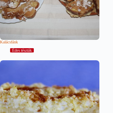
Kalácsfánk
Édes tészták