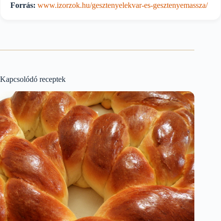
Forrás:
www.izorzok.hu/gesztenyelekvar-es-gesztenyemassza/
Kapcsolódó receptek