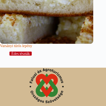
Varsányi túrós lepény
Édes tészták