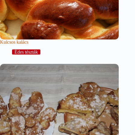
Kulcsos kalács
Édes tészták