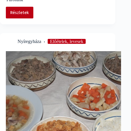
Részletek
Túrófánk
Nyíregyháza
Előételek, levesek