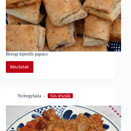
Beregi tepertős papucs
Részletek
Beregi
tepertős
papucs
Nyíregyháza
Sós tészták