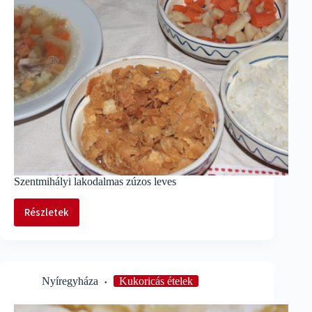
Szentmihályi lakodalmas zúzos leves
Részletek
Szentmihályi
lakodalmas
zúzos
leves
Nyíregyháza
Kukoricás ételek