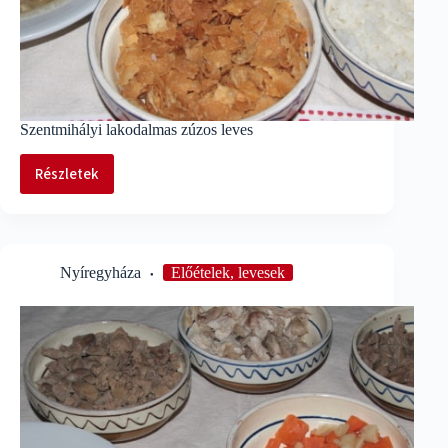
Szentmihályi lakodalmas zúzos leves
Részletek
Szentmihályi
lakodalmas
zúzos
leves
Nyíregyháza
Előételek, levesek