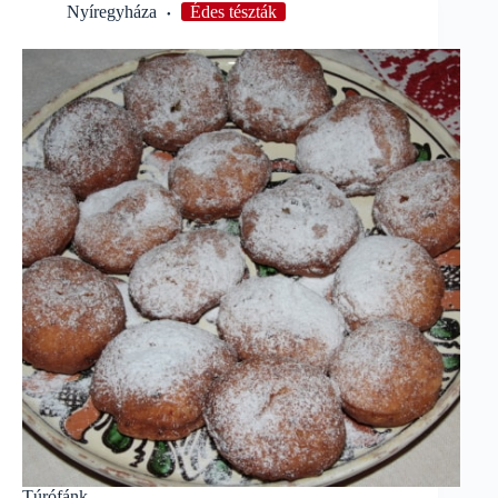
Nyíregyháza
Édes tészták
Túrófánk