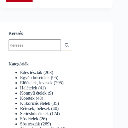
rakott
puliszka
Keresés
No
results
Kategóriák
Édes tészták
(208)
Egyéb húsételek
(95)
Előételek, levesek
(295)
Halételek
(41)
Könnyű ételek
(9)
Köretek
(48)
Kukoricás ételek
(35)
Rétesek, bélesek
(40)
Sertéshús ételek
(174)
Sós ételek
(26)
Sós tészták
(269)