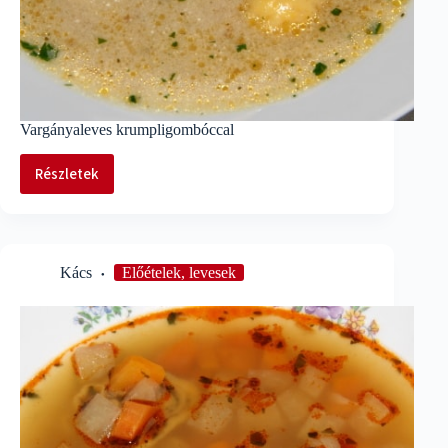
Vargányaleves krumpligombóccal
Részletek
Vargányaleves
krumpligombóccal
Kács
Előételek, levesek