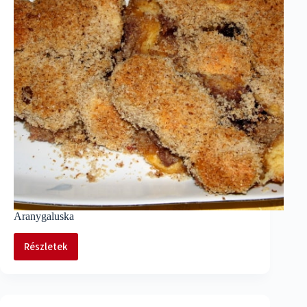
Aranygaluska
Részletek
Aranygaluska