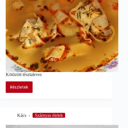
Kötözött tésztaleves
Részletek
Kötözött
tésztaleves
Kács
Szárnyas ételek