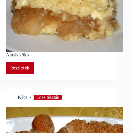
Almás köles
Részletek
Almás
köles
Kács
Édes tészták