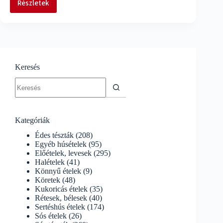
Részletek
Kemencés
kacsa
párolt
káposztával,
hagymás
tört
Keresés
krumplival
No
results
Kategóriák
Édes tészták
(208)
Egyéb húsételek
(95)
Előételek, levesek
(295)
Halételek
(41)
Könnyű ételek
(9)
Köretek
(48)
Kukoricás ételek
(35)
Rétesek, bélesek
(40)
Sertéshús ételek
(174)
Sós ételek
(26)