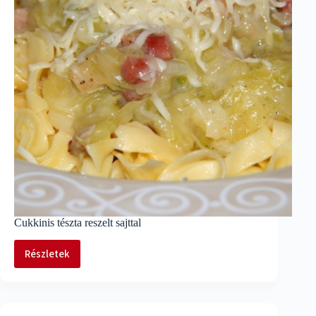
Cukkinis tészta reszelt sajttal
Részletek
Cukkinis
tészta
reszelt
sajttal