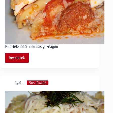
Edit-féle tökös rakottas gazdagon
Részletek
Edit-
féle
tökös
rakottas
gazdagon
Igal
Sós tészták