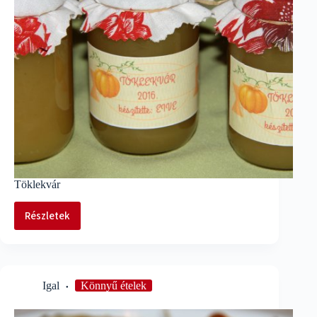
Töklekvár
Részletek
Töklekvár
Igal
Könnyű ételek