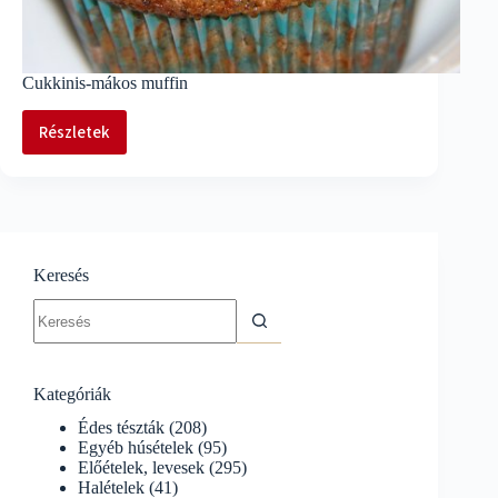
Cukkinis-mákos muffin
Részletek
Cukkinis-
mákos
muffin
Keresés
No
results
Kategóriák
Édes tészták
(208)
Egyéb húsételek
(95)
Előételek, levesek
(295)
Halételek
(41)