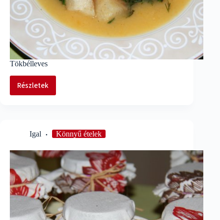
Tökbélleves
Részletek
Tökbélleves
Igal
Könnyű ételek