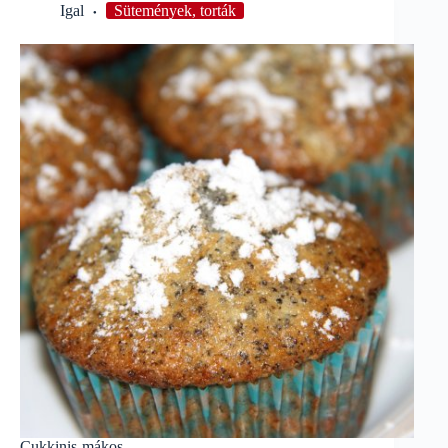
Igal
Sütemények, torták
Cukkinis-mákos