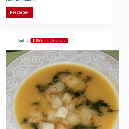
Részletek
Cukkinis-
mákos
Igal
Előételek, levesek