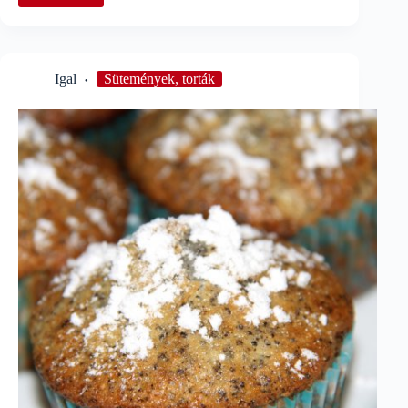
rakott
cukkini
Igal
Sütemények, torták