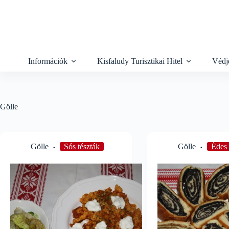
Skip
to
content
Információk
Kisfaludy Turisztikai Hitel
Védj
Gölle
Gölle
Sós tészták
Gölle
Édes 