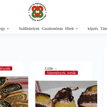
egy
Szálláshelyek
Gasztronómia
Hírek
képzés
Tám
tészták
Gölle
Sütemények, torták