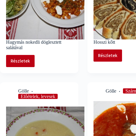
Hagymás nokedli döglesztett
Hosszi kőtt
salátával
Részletek
Hosszi
Részletek
Hagymás
kőtt
nokedli
döglesztett
salátával
Gölle
Gölle
Szárn
Előételek, levesek