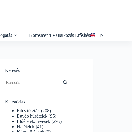
ogatás
Körösmenti Vállalkozás Erősítés
EN
Keresés
No
results
Kategóriák
Édes tészták
(208)
Egyéb húsételek
(95)
Előételek, levesek
(295)
Halételek
(41)
Könnyű ételek
(9)