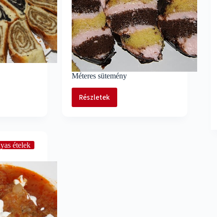
Méteres sütemény
Részletek
Méteres
sütemény
yas ételek