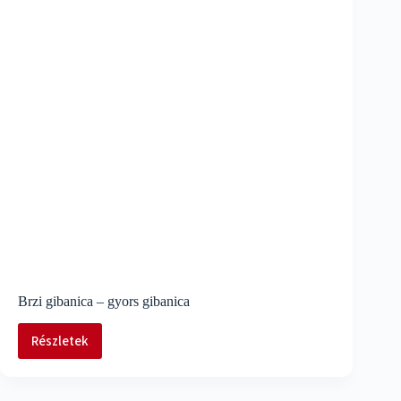
Brzi gibanica – gyors gibanica
Részletek
Brzi
gibanica
–