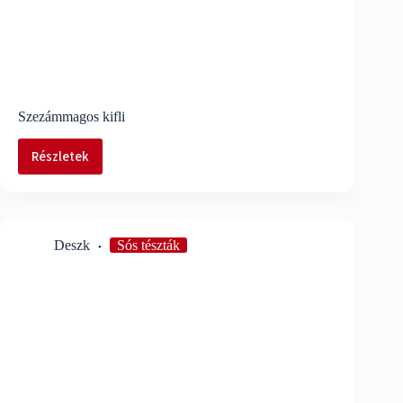
Szezámmagos kifli
Részletek
Szezámmagos
kifli
Deszk
Sós tészták