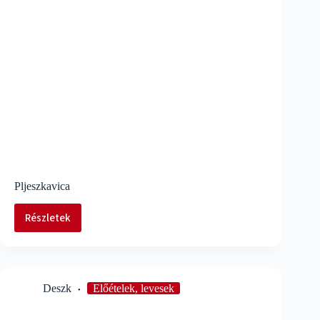
Pljeszkavica
Részletek
Pljeszkavica
Deszk
Előételek, levesek