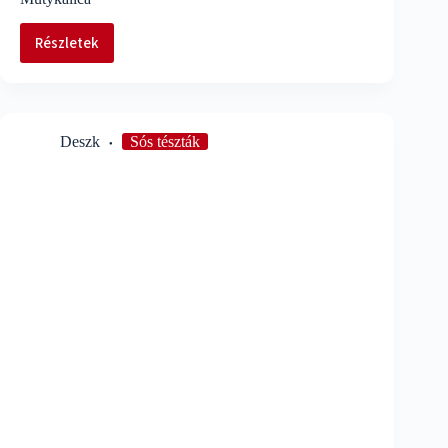
Részletek
Mutykalica
Deszk
Sós tészták