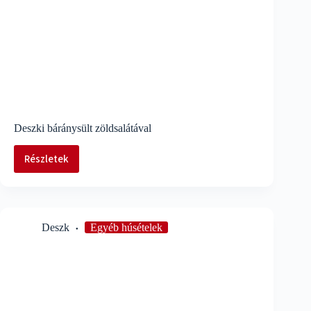
Deszki báránysült zöldsalátával
Részletek
Deszki
báránysült
zöldsalátával
Deszk
Egyéb húsételek