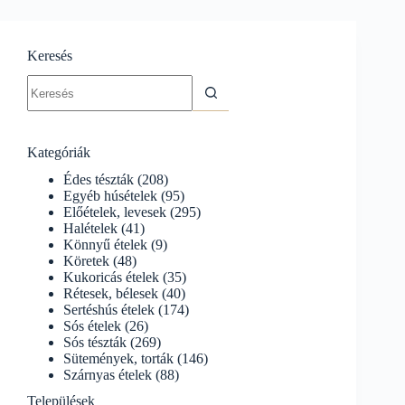
gyors
gibanica
Keresés
No
results
Kategóriák
Édes tészták
(208)
Egyéb húsételek
(95)
Előételek, levesek
(295)
Halételek
(41)
Könnyű ételek
(9)
Köretek
(48)
Kukoricás ételek
(35)
Rétesek, bélesek
(40)
Sertéshús ételek
(174)
Sós ételek
(26)
Sós tészták
(269)
Sütemények, torták
(146)
Szárnyas ételek
(88)
Települések