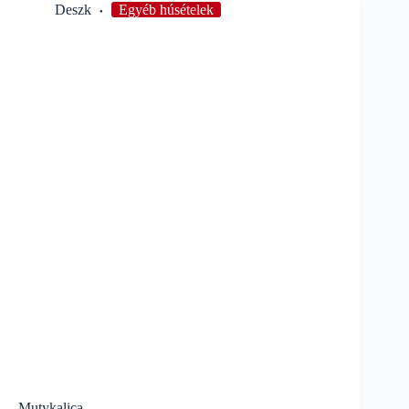
Deszk
Egyéb húsételek
Mutykalica