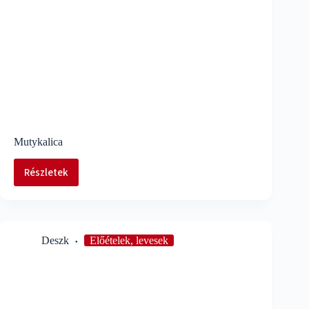
Mutykalica
Részletek
Mutykalica
Deszk
Előételek, levesek