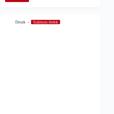
gibanica
(Gyors
gibanica)
Deszk
Szárnyas ételek