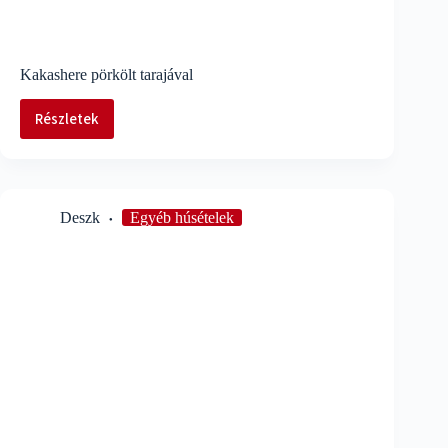
Kakashere pörkölt tarajával
Részletek
Kakashere
pörkölt
tarajával
Deszk
Egyéb húsételek