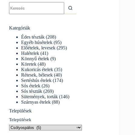
No
results
Kategóriák
Édes tészták
(208)
Egyéb húsételek
(95)
Előételek, levesek
(295)
Halételek
(41)
Könnyű ételek
(9)
Köretek
(48)
Kukoricás ételek
(35)
Rétesek, bélesek
(40)
Sertéshús ételek
(174)
Sós ételek
(26)
Sós tészták
(269)
Sütemények, torták
(146)
Szárnyas ételek
(88)
Települések
Települések