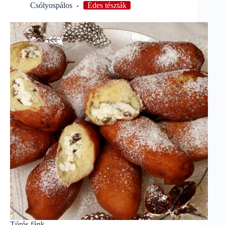
Csólyospálos
Édes tészták
Túrós fánk