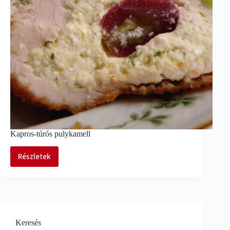
Kapros-túrós pulykamell
Részletek
Kapros-
túrós
pulykamell
Keresés