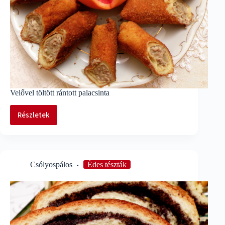
Velővel töltött rántott palacsinta
Részletek
Velővel
töltött
rántott
palacsinta
Csólyospálos
Édes tészták