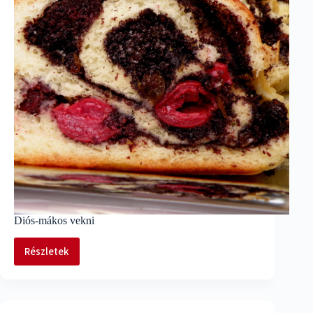
Diós-mákos vekni
Részletek
Diós-
mákos
vekni