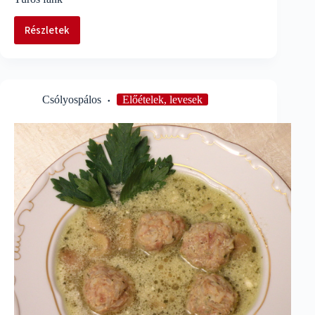
Részletek
Túrós
fánk
Csólyospálos
Előételek, levesek