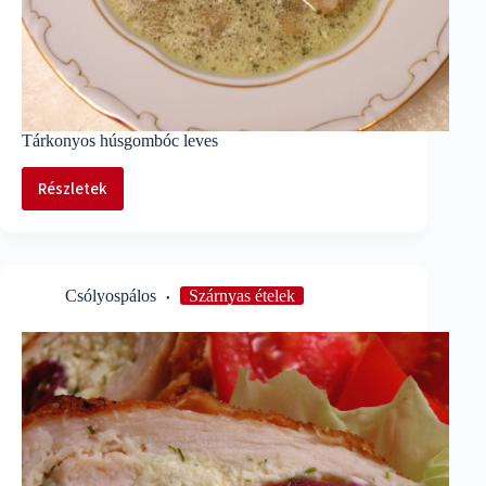
Tárkonyos húsgombóc leves
Részletek
Tárkonyos
húsgombóc
leves
Csólyospálos
Szárnyas ételek