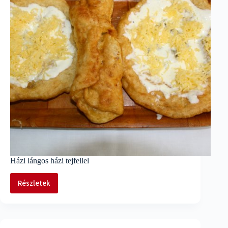
Házi lángos házi tejfellel
Részletek
Házi
lángos
házi
tejfellel