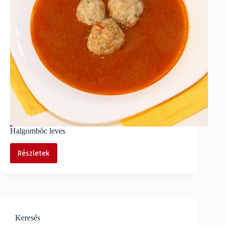
Halgombóc leves
Részletek
Halgombóc
leves
Keresés