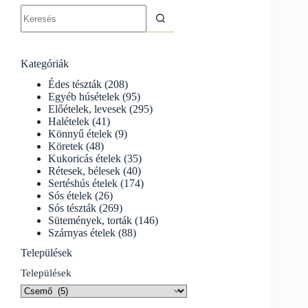
No
results
Kategóriák
Édes tészták
(208)
Egyéb húsételek
(95)
Előételek, levesek
(295)
Halételek
(41)
Könnyű ételek
(9)
Köretek
(48)
Kukoricás ételek
(35)
Rétesek, bélesek
(40)
Sertéshús ételek
(174)
Sós ételek
(26)
Sós tészták
(269)
Sütemények, torták
(146)
Szárnyas ételek
(88)
Települések
Települések