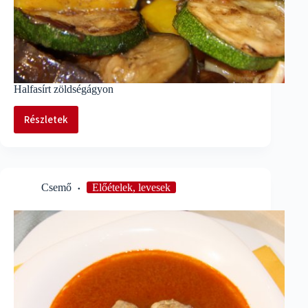
Halfasírt zöldségágyon
Részletek
Halfasírt
zöldségágyon
Csemő
Előételek, levesek