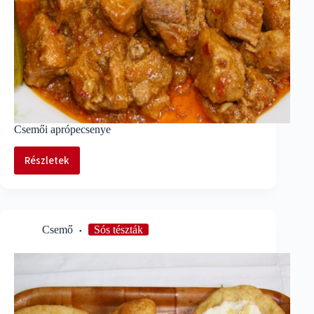
Csemői aprópecsenye
Részletek
Csemői
aprópecsenye
Csemő
Sós tészták