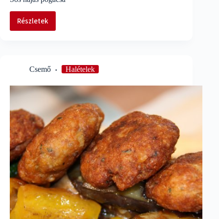
Részletek
Sós
hájas
pogácsa
Csemő
Halételek