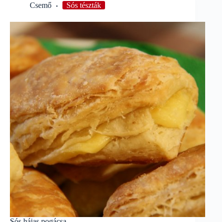
Csemő
Sós tészták
Sós hájas pogácsa