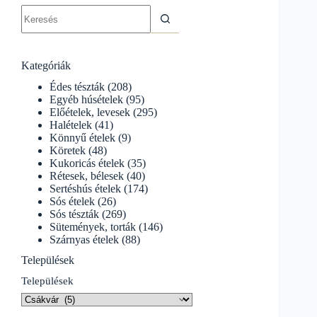
No
results
Kategóriák
Édes tészták
(208)
Egyéb húsételek
(95)
Előételek, levesek
(295)
Halételek
(41)
Könnyű ételek
(9)
Köretek
(48)
Kukoricás ételek
(35)
Rétesek, bélesek
(40)
Sertéshús ételek
(174)
Sós ételek
(26)
Sós tészták
(269)
Sütemények, torták
(146)
Szárnyas ételek
(88)
Települések
Települések