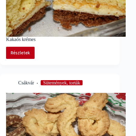
Kakaós krémes
Részletek
Kakaós
krémes
Csákvár
Sütemények, torták