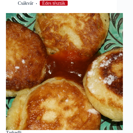
Csákvár
Édes tészták
Tarkedli