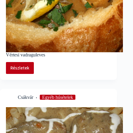
Vértesi vadraguleves
Részletek
Vértesi
vadraguleves
Csákvár
Egyéb húsételek