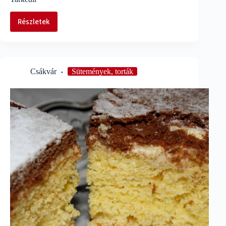
Részletek
Tarkedli
Csákvár
Sütemények, torták