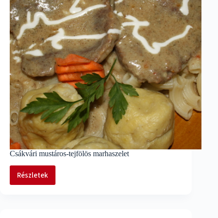
Csákvári mustáros-tejfölös marhaszelet
Részletek
Csákvári
mustáros-
tejfölös
marhaszelet