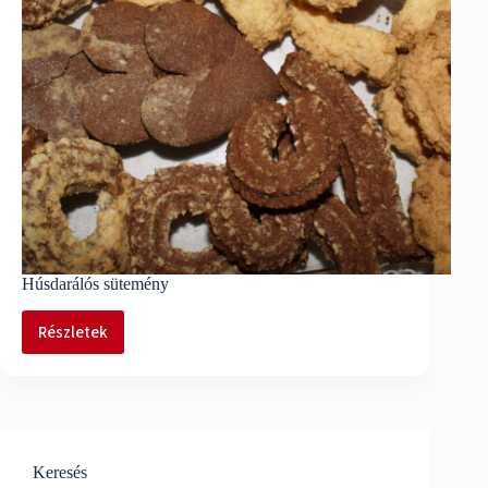
Húsdarálós sütemény
Részletek
Húsdarálós
sütemény
Keresés