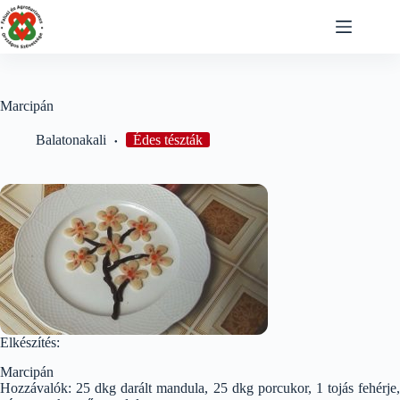
Skip
to
content
Marcipán
Balatonakali
Édes tészták
Elkészítés:
Marcipán
Hozzávalók: 25 dkg darált mandula, 25 dkg porcukor, 1 tojás fehérje,