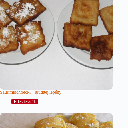
Saurimilichfleckl – aludttej lepény
Édes tészták