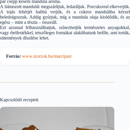
pár csepp keserű mandula aroma.
A hámozott mandulát megszárítjuk, ledaráljuk. Porcukorral elkeverjük.
A tojás fehérjét habbá verjük, és a cukros mandulába kézzel
beledolgozzuk. Addig gyúrjuk, míg a mandula olaja kioldódik, és az
egész – mint a tészta – összeáll.
Ezt azonnal felhasználhatjuk, színezhetjük természetes anyagokkal,
vagy ételfestékkel, tetszőleges formákat alakíthatunk belőle, ami torták,
sütemények díszítése lehet.
Forrás:
www.izorzok.hu/marcipan/
Kapcsolódó receptek