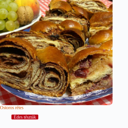
Ostoros rétes
Édes tészták