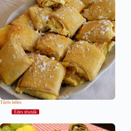
Túrós béles
Édes tészták