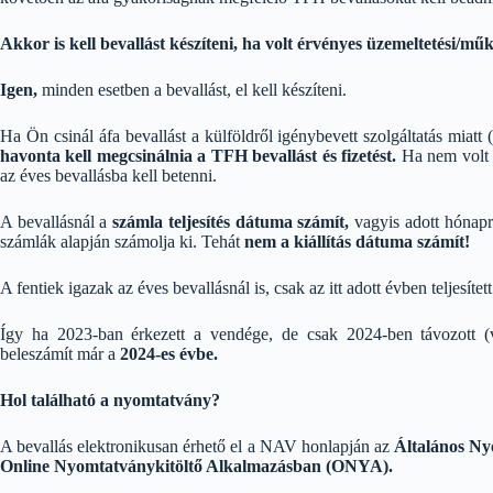
Akkor is kell bevallást készíteni, ha volt érvényes üzemeltetési/
Igen,
minden esetben a bevallást, el kell készíteni.
Ha Ön csinál áfa bevallást a külföldről igénybevett szolgáltatás miatt 
havonta kell megcsinálnia a TFH bevallást és fizetést.
Ha nem volt 
az éves bevallásba kell betenni.
A bevallásnál a
számla teljesítés dátuma számít,
vagyis adott hónapra
számlák alapján számolja ki. Tehát
nem a kiállítás dátuma számít!
A fentiek igazak az éves bevallásnál is, csak az itt adott évben teljesítet
Így ha 2023-ban érkezett a vendége, de csak 2024-ben távozott (va
beleszámít már a
2024-es évbe.
Hol található a nyomtatvány?
A bevallás elektronikusan érhető el a NAV honlapján az
Általános Ny
Online Nyomtatványkitöltő Alkalmazásban (ONYA).