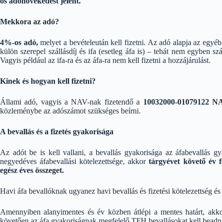
os adónövekedést jelent.
Mekkora az adó?
4%-os adó,
melyet a bevételeután kell fizetni. Az adó alapja az egy
külön szerepel szállásdíj és ifa (esetleg áfa is) – tehát nem egyben 
Vagyis például az ifa-ra és az áfa-ra nem kell fizetni a hozzájárulást.
Kinek és hogyan kell fizetni?
Állami adó, vagyis a NAV-nak fizetendő a
10032000-01079122 NAV 
közleménybe az adószámot szükséges beírni.
A bevallás és a fizetés gyakorisága
Az adót be is kell vallani, a bevallás gyakorisága az áfabevallás 
negyedéves áfabevallási kötelezettsége, akkor
tárgyévet követő év f
egész éves összeget.
Havi áfa bevallóknak ugyanez havi bevallás és fizetési kötelezettség é
Amennyiben alanyimentes és év közben átlépi a mentes határt, akkor
követően az áfa gyakoriságnak megfelelő TFH bevallásokat kell beadni