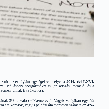
ó volt a vendéglátó egységekre, melyet a
2016. évi LXVI.
zai szálláshely szolgáltatókra is (az adózási formától és a
személy annak is szükséges).
ájának 5%-ra való csökkentésével. Vagyis valójában egy áfa
m áfa körösök, vagyis például áfa mentesek számára ez
4%-