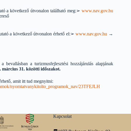
tató a következő útvonalon található meg:➢
www.nav.gov.hu
reső
utató a következő útvonalon érhető el:➢
www.nav.gov.hu
→
 a bevallásban a turizmusfejlesztési hozzájárulás alapjának
. március 31. közötti időszakot.
hető, amit itt tud megnyitni:
rogramok/nyomtatvanykitolto_programok_nav/23TFEJLH
Kapcsolat