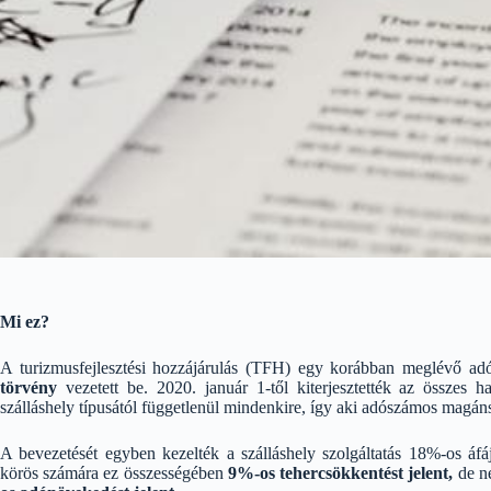
Mi ez?
A turizmusfejlesztési hozzájárulás (TFH) egy korábban meglévő ad
törvény
vezetett be. 2020. január 1-től kiterjesztették az összes ha
szálláshely típusától függetlenül mindenkire, így aki adószámos magán
A bevezetését egyben kezelték a szálláshely szolgáltatás 18%-os áf
körös számára ez összességében
9%-os tehercsökkentést jelent,
de ne