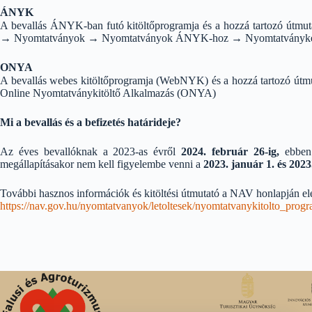
ÁNYK
A bevallás ÁNYK-ban futó kitöltőprogramja és a hozzá tartozó útmu
→ Nyomtatványok → Nyomtatványok ÁNYK-hoz → Nyomtatványke
ONYA
A bevallás webes kitöltőprogramja (WebNYK) és a hozzá tartozó útm
Online Nyomtatványkitöltő Alkalmazás (ONYA)
Mi a bevallás és a befizetés határideje?
Az éves bevallóknak a 2023-as évről
2024. február 26-ig,
ebben
megállapításakor nem kell figyelembe venni a
2023. január 1. és 2023
További hasznos információk és kitöltési útmutató a NAV honlapján elér
https://nav.gov.hu/nyomtatvanyok/letoltesek/nyomtatvanykitolto_p