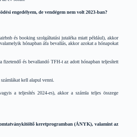
működési engedélyem, de vendégem nem volt 2023-ban?
(airbnb és booking szolgáltatási jutaléka miatt például), akkor
valamelyik hónapban áfa bevallás, akkor azokat a hónapokat
 fizetendő és bevallandó TFH-t az adott hónapban teljesített
t számlákat kell alapul venni.
gyis a teljesítés 2024-es), akkor a számla teljes összege
omtatványkitöltő keretprogramban (ÁNYK), valamint az