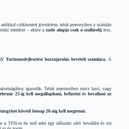
éb adókkal csökkentett jövedelem, tehát amennyiben a számlán
számláz mindent – akkor a
zadó alapja csak a szállásdíj
lesz.
Turizmusfejlesztési hozzájárulás bevételi számlára.
A
gyakoriságához igazodik. Tehát amennyiben nincs havi, vagy
ebruár 25-ig kell megállapítani, befizetni és bevallani az
s
tárgyhót követő hónap 20-áig kell megtenni.
 a TFH-ra be kell adni egy időszaki záró bevallást és ezt
 az év során.