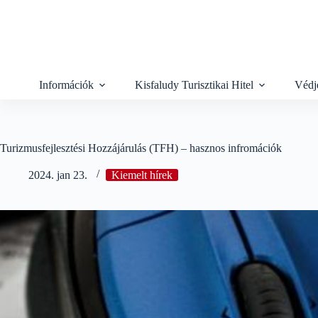
Skip
to
content
Információk
Kisfaludy Turisztikai Hitel
Védj
Turizmusfejlesztési Hozzájárulás (TFH) – hasznos infromációk
2024. jan 23.
Kiemelt hírek