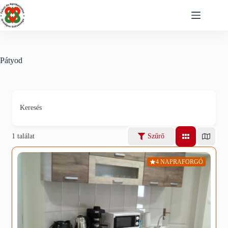
Skip
to
content
Pátyod
Keresés
1
találat
Szűrő
4 NAPRAFORGÓ