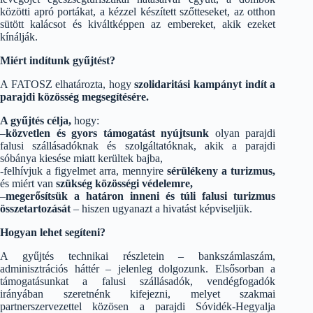
közötti apró portákat, a kézzel készített szőtteseket, az otthon
sütött kalácsot és kiváltképpen az embereket, akik ezeket
kínálják.
Miért indítunk gyűjtést?
A FATOSZ elhatározta, hogy
szolidaritási kampányt indít a
parajdi közösség megsegítésére.
A gyűjtés célja,
hogy:
–
közvetlen és gyors támogatást nyújtsunk
olyan parajdi
falusi szállásadóknak és szolgáltatóknak, akik a parajdi
sóbánya kiesése miatt kerültek bajba,
-felhívjuk a figyelmet arra, mennyire
sérülékeny a turizmus,
és miért van
szükség közösségi védelemre,
–
megerősítsük a határon inneni és túli falusi turizmus
összetartozását
– hiszen ugyanazt a hivatást képviseljük.
Hogyan lehet segíteni?
A gyűjtés technikai részletein – bankszámlaszám,
adminisztrációs háttér – jelenleg dolgozunk. Elsősorban a
támogatásunkat a falusi szállásadók, vendégfogadók
irányában szeretnénk kifejezni, melyet szakmai
partnerszervezettel közösen a parajdi Sóvidék-Hegyalja