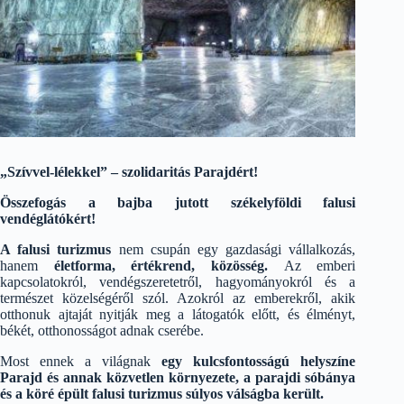
„Szívvel-lélekkel” – szolidaritás Parajdért!
Összefogás a bajba jutott székelyföldi falusi
vendéglátókért!
A falusi turizmus
nem csupán egy gazdasági vállalkozás,
hanem
életforma, értékrend, közösség.
Az emberi
kapcsolatokról, vendégszeretetről, hagyományokról és a
természet közelségéről szól. Azokról az emberekről, akik
otthonuk ajtaját nyitják meg a látogatók előtt, és élményt,
békét, otthonosságot adnak cserébe.
Most ennek a világnak
egy kulcsfontosságú helyszíne
Parajd és annak közvetlen környezete, a parajdi sóbánya
és a köré épült falusi turizmus súlyos válságba került.