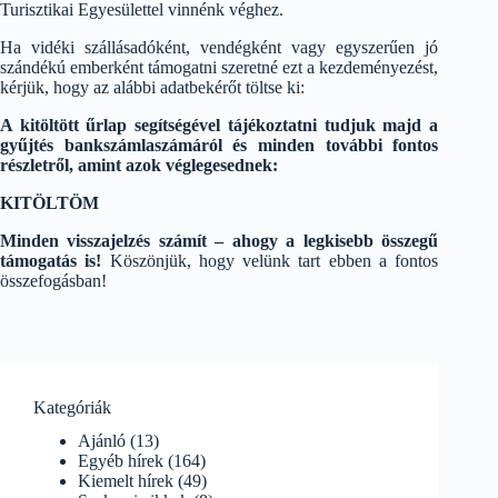
Turisztikai Egyesülettel vinnénk véghez.
Ha vidéki szállásadóként, vendégként vagy egyszerűen jó
szándékú emberként támogatni szeretné ezt a kezdeményezést,
kérjük, hogy az alábbi adatbekérőt töltse ki:
A kitöltött űrlap segítségével tájékoztatni tudjuk majd a
gyűjtés bankszámlaszámáról és minden további fontos
részletről, amint azok véglegesednek:
KITÖLTÖM
Minden visszajelzés számít – ahogy a legkisebb összegű
támogatás is!
Köszönjük, hogy velünk tart ebben a fontos
összefogásban!
Kategóriák
Ajánló
(13)
Egyéb hírek
(164)
Kiemelt hírek
(49)