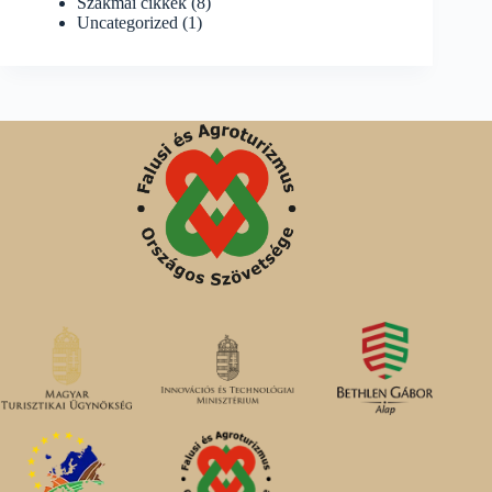
Szakmai cikkek
(8)
Uncategorized
(1)