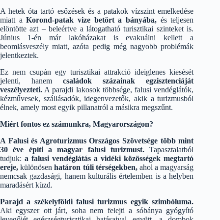
A hetek óta tartó esőzések és a patakok vízszint emelkedése
miatt a
Korond-patak vize betört a bányába,
és teljesen
elöntötte azt – beleértve a látogatható turisztikai szinteket is.
Június 1-én már lakóházakat is evakuálni kellett a
beomlásveszély miatt, azóta pedig még nagyobb problémák
jelentkeztek.
Ez nem csupán egy turisztikai attrakció ideiglenes kiesését
jelenti, hanem
családok százainak egzisztenciáját
veszélyezteti.
A parajdi lakosok többsége, falusi vendéglátók,
kézművesek, szállásadók, idegenvezetők, akik a turizmusból
élnek, amely most egyik pillanatról a másikra megszűnt.
Miért fontos ez számunkra, Magyarországon?
A Falusi és Agroturizmus Országos Szövetsége több mint
30 éve építi a magyar falusi turizmust.
Tapasztalatból
tudjuk:
a falusi vendéglátás a vidéki közösségek megtartó
ereje,
különösen
határon túli térségekben,
ahol a magyarság
nemcsak gazdasági, hanem kulturális értelemben is a helyben
maradásért küzd.
Parajd a székelyföldi falusi turizmus egyik szimbóluma.
Aki egyszer ott járt, soha nem felejti a sóbánya gyógyító
levegőjét egészségturisztikai hatásaival együtt, a dombok