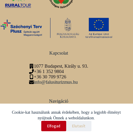
Kapcsolat
1077 Budapest, Király u. 93.
+36 1 352 9804
+36 30 709 9726
info@falusiturizmus.hu
Navigáció
Adatvédelmi tájékoztató
Cookie-kat használunk annak érdekében, hogy a legjobb élményt
nyújtsuk Önnek a weboldalunkon.
Közösségi média
Elfogad
Elutasít