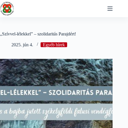
Skip
to
content
„Szívvel-lélekkel” – szolidaritás Parajdért!
2025. jún 4.
Egyéb hírek