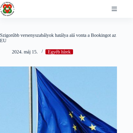
Skip
to
content
Szigorúbb versenyszabályok hatálya alá vonta a Bookingot az
EU
2024. máj 15.
Egyéb hírek