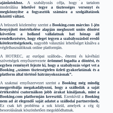
ajánlatokhoz.
A szabályozás célja, hogy a tartalom
moderálása
lehetővé tegye a tisztességes versenyt és
megkönnyítse a fogyasztók számára a szolgáltatások
közötti váltást.
A brüsszeli közlemény szerint a
Booking.com március 1-jén
benyújtott önértékelése alapján meghozott uniós döntést
követően a holland vállalatnak hat hónap áll
rendelkezésére, hogy eleget tegyen a szabályozásból eredő
kötelezettségeknek,
nagyobb választási lehetőséget kínálva a
végfelhasználóknak online platformján.
A HOTREC, az európai szálloda-, éttermi és kávéházi
szövetségek ernyőszervezete
örömmel fogadta a döntést, és
egyben reményét fejezte ki, hogy a szabályozás véget vet a
Booking „számos tisztességtelen üzleti gyakorlatának és a
platform által történő hátrányokozásnak”.
A szakmai ernyőszervezet szerint a
Booking még mindig
megpróbálja megakadályozni, hogy a szállodák a saját
értékesítési csatornáikon jobb árakat kínáljanak, mint a
Booking.com platformján keresztül.
Ezenkívül a
Booking
nem ad át elegendő saját adatot a szállodai partnereinek.
Ez csak két probléma a sok közül, amelyek a cég új
besorolásának köszönhetően megoldódhatnak.