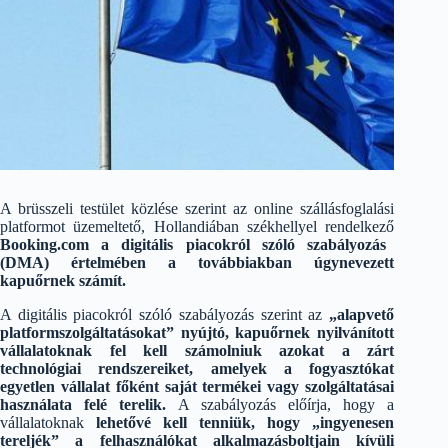
A brüsszeli testület közlése szerint az online szállásfoglalási
platformot üzemeltető, Hollandiában székhellyel rendelkező
Booking.com a digitális piacokról szóló szabályozás
(DMA) értelmében a továbbiakban úgynevezett
kapuőrnek számít.
A digitális piacokról szóló szabályozás szerint az
„alapvető
platformszolgáltatásokat” nyújtó, kapuőrnek nyilvánított
vállalatoknak fel kell számolniuk azokat a zárt
technológiai rendszereiket, amelyek a fogyasztókat
egyetlen vállalat főként saját termékei vagy szolgáltatásai
használata felé terelik.
A szabályozás előírja, hogy a
vállalatoknak
lehetővé kell tenniük, hogy „ingyenesen
tereljék” a felhasználókat alkalmazásboltjain kívüli