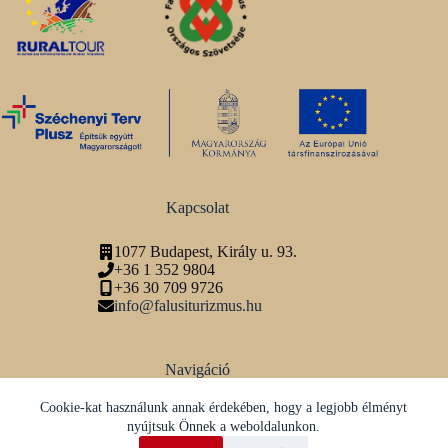
Kapcsolat
1077 Budapest, Király u. 93.
+36 1 352 9804
+36 30 709 9726
info@falusiturizmus.hu
Navigáció
Adatvédelmi tájékoztató
Cookie-kat használunk annak érdekében, hogy a legjobb élményt
nyújtsuk Önnek a weboldalunkon.
Közösségi média