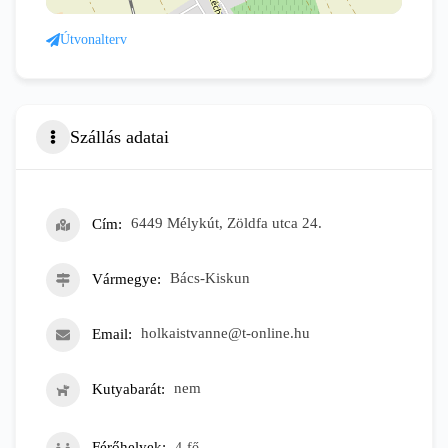
Útvonalterv
Szállás adatai
Cím
6449 Mélykút, Zöldfa utca 24.
Vármegye
Bács-Kiskun
Email
holkaistvanne@t-online.hu
Kutyabarát
nem
Férőhelyek
4
fő