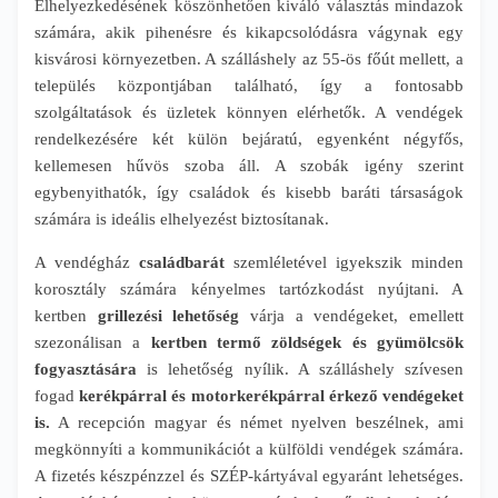
Elhelyezkedésének köszönhetően kiváló választás mindazok
számára, akik pihenésre és kikapcsolódásra vágynak egy
kisvárosi környezetben. A szálláshely az 55-ös főút mellett, a
település központjában található, így a fontosabb
szolgáltatások és üzletek könnyen elérhetők. A vendégek
rendelkezésére két külön bejáratú, egyenként négyfős,
kellemesen hűvös szoba áll. A szobák igény szerint
egybenyithatók, így családok és kisebb baráti társaságok
számára is ideális elhelyezést biztosítanak.
A vendégház
családbarát
szemléletével igyekszik minden
korosztály számára kényelmes tartózkodást nyújtani. A
kertben
grillezési lehetőség
várja a vendégeket, emellett
szezonálisan a
kertben termő zöldségek és gyümölcsök
fogyasztására
is lehetőség nyílik. A szálláshely szívesen
fogad
kerékpárral és motorkerékpárral érkező vendégeket
is.
A recepción magyar és német nyelven beszélnek, ami
megkönnyíti a kommunikációt a külföldi vendégek számára.
A fizetés készpénzzel és SZÉP-kártyával egyaránt lehetséges.