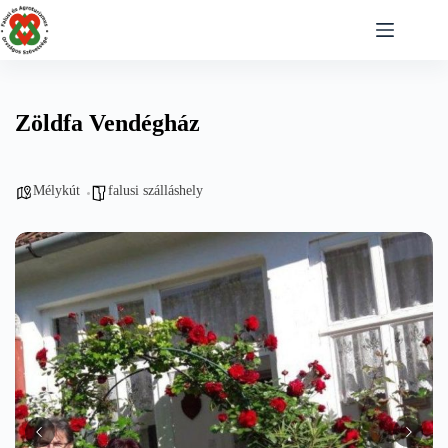
Skip
to
content
Zöldfa Vendégház
Mélykút
falusi szálláshely