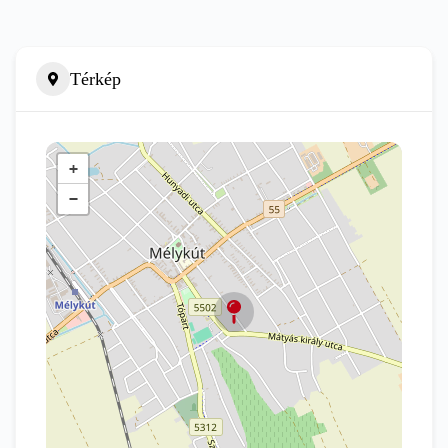
Térkép
+
−