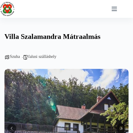
Skip
to
content
Villa Szalamandra Mátraalmás
Szuha
falusi szálláshely