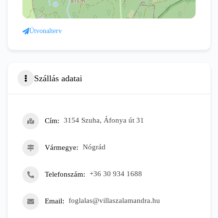
Útvonalterv
Szállás adatai
Cím
3154 Szuha, Áfonya út 31
Vármegye
Nógrád
Telefonszám
+36 30 934 1688
Email
foglalas@villaszalamandra.hu