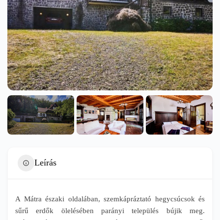
Leírás
A Mátra északi oldalában, szemkápráztató hegycsúcsok és
sűrű erdők ölelésében parányi település bújik meg.