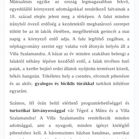
Mátraalmás egyike az ország legmagasabban fekvő,
egyedülálló környezeti adottságokkal rendelkező falvainak a
18. század elején jelent meg a térképen. A falut minden
irányból övező erdőség a kezdetektől meghatározó szerepet
töltött be az itt lakók életében, megélhetésük gerincét a mai
napig a környező erdő adja. A falu legfölső zugában, a
néphagyomány szerint egy valaha volt áfonyás helyén áll a
Villa Szalamandra. A házat az év minden szakában belengi a
falaktól néhány lépésre kezdődő erdő, a falak tövében futó
patak, a kertbe bejáró erdei állatok nyújtotta természet közeli,
békés hangulat. Tökéletes hely a csendes, elvonult pihenésre
és az aktív,
gyalogos és biciklis túrákkal
tarkított üdülésre
egyaránt.
Számos, fél órán belül elérhető programlehetőséggel és
turisztikai látványossággal
vár Téged a Mátra és a Villa
Szalamandra! A Villa Szalamandra rendelkezik minden
adottsággal, ami a nyugodt, minden igényt kielégítő
pihenéshez kell. A háromszintes házban hatalmas, amerikai