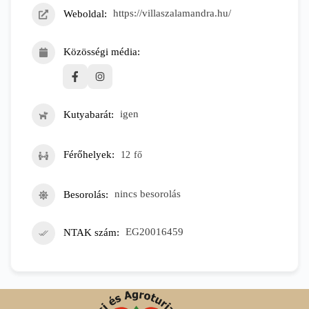
Weboldal
https://villaszalamandra.hu/
Közösségi média
Kutyabarát
igen
Férőhelyek
12
fő
Besorolás
nincs besorolás
NTAK szám
EG20016459