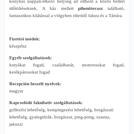
konyhás nappali-étkező helység ad otthont a közös beltéri
időtöltéseknek. A ház mellett
pihenőterasz
található,
fantasztikus kilátással a völgyben elterülő falura és a Tátrára.
Fizetési módok:
készpénz
Egyéb szolgáltatások:
kutyákat fogad, családbarát, motorosokat fogad,
kerékpárosokat fogad
Recepción beszélt nyelvek:
magyar
Kapcsolódó fakultatív szolgáltatások:
grillezési lehetőség, kempingezési lehetőség, horgászati
lehetőség, gyalogtúrák, horgászat, ping-pong, szauna,
jakuzzi