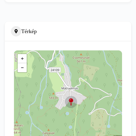
Térkép
+
−