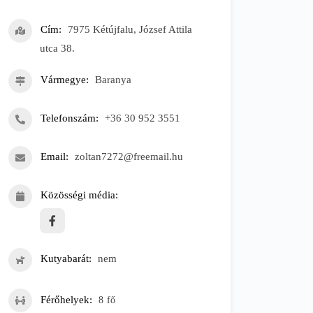
Cím
7975 Kétújfalu, József Attila
utca 38.
Vármegye
Baranya
Telefonszám
+36 30 952 3551
Email
zoltan7272@freemail.hu
Közösségi média
Kutyabarát
nem
Férőhelyek
8
fő