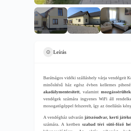
Leírás
Barátságos vidéki szálláshely várja vendégeit 
minősítésű ház egész évben kellemes pihenést
akadálymentesített
, valamint
mozgássérültek
vendégek számára ingyenes WiFi áll rendelke
mosogatógéppel felszerelt, így az önellátás ké
A vendégház udvarán
játszóudvar, kerti játék
számára. A kertben
szabad téri sütő-főző he