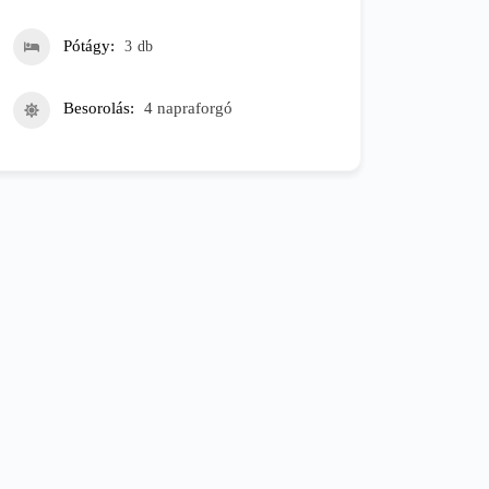
Pótágy
3
db
Besorolás
4 napraforgó