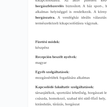
kikapcsolódásra. Az aktív pihenést k
horgászfelszerelés
biztosított. A ház sport-, h
alkalmas helyiséggel is rendelkezik. A körn
horgászatra.
A vendégház ideális választás
természetközeli kikapcsolódásra vágynak.
Fizetési módok:
készpénz
Recepción beszélt nyelvek:
magyar
Egyéb szolgáltatások:
mozgássérültek fogadására alkalmas
Kapcsolódó fakultatív szolgáltatások:
társasjátékok, sportolási lehetőség, horgászati l
csúszda, homokozó, szabad téri sütő-főző hely, 
kirándulás, túrázás, horgászat