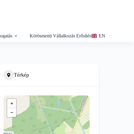
ogatás
Körösmenti Vállalkozás Erősítés
EN
Térkép
+
−