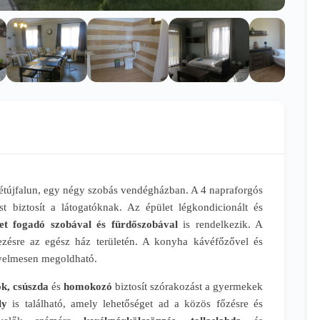
Kétújfalun, egy négy szobás vendégházban. A 4 napraforgós
 biztosít a látogatóknak. Az épület légkondicionált és
et fogadó szobával és fürdőszobával
is rendelkezik. A
zésre az egész ház területén. A konyha kávéfőzővel és
nyelmesen megoldható.
ok, csúszda
és
homokozó
biztosít szórakozást a gyermekek
ly
is található, amely lehetőséget ad a közös főzésre és