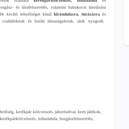
edvelők számára
kerékpárkölcsönzés, tollaslabda
és
orgász- és túrafelszerelés, valamint babakocsi tárolására
yék kiváló lehetőséget kínál
kirándulásra, túrázásra
és
 családoknak és baráti társaságoknak, akik nyugodt,
ehetőség, kerékpár kölcsönzés, játszóudvar, kerti játékok,
kerékpárkölcsönzés, tollaslabda, horgászfelszerelés,