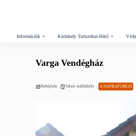
Skip
to
content
Információk
Kisfaludy Turisztikai Hitel
Védj
Varga Vendégház
Kétújfalu
falusi szálláshely
4 NAPRAFORGÓ