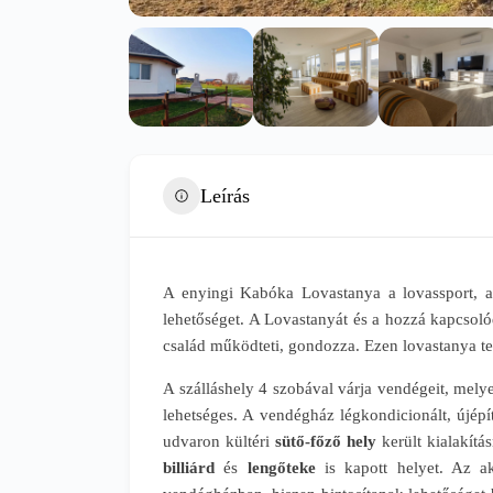
Leírás
A enyingi Kabóka Lovastanya a lovassport, a 
lehetőséget. A Lovastanyát és a hozzá kapcsolód
család működteti, gondozza. Ezen lovastanya te
A szálláshely 4 szobával várja vendégeit, mely
lehetséges. A vendégház légkondicionált, újépít
udvaron kültéri
sütő-főző hely
került kialakít
billiárd
és
lengőteke
is kapott helyet. Az a