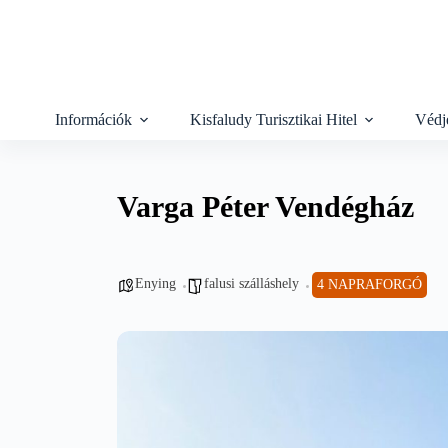
Skip
to
content
Információk
Kisfaludy Turisztikai Hitel
Védj
Varga Péter Vendégház
Enying
falusi szálláshely
4 NAPRAFORGÓ