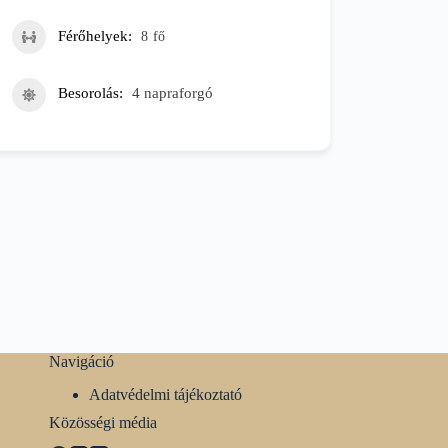
Férőhelyek
8
fő
Besorolás
4 napraforgó
Navigáció
Adatvédelmi tájékoztató
Közösségi média