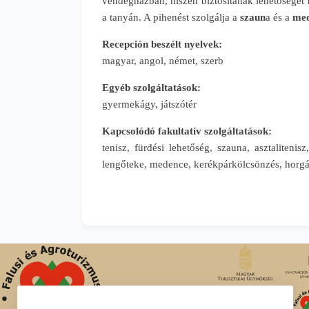
vendégházban, hiszen biztosítanak lehetőséget
a tanyán. A pihenést szolgálja a
szaun
a és a
med
Recepción beszélt nyelvek:
magyar, angol, német, szerb
Egyéb szolgáltatások:
gyermekágy, játszótér
Kapcsolódó fakultatív szolgáltatások:
tenisz, fürdési lehetőség, szauna, asztalitenisz
lengőteke, medence, kerékpárkölcsönzés, horgá