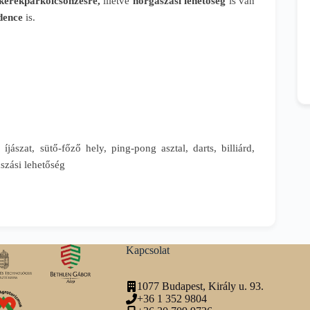
kerékpárkölcsönzésre,
illetve
horgászási lehetőség
is van
ence
is.
, íjászat, sütő-főző hely, ping-pong asztal, darts, billiárd,
szási lehetőség
Kapcsolat
1077 Budapest, Király u. 93.
+36 1 352 9804