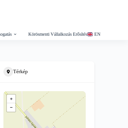
ogatás
Körösmenti Vállalkozás Erősítés
EN
Térkép
+
−