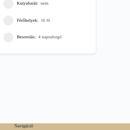
Kutyabarát
nem
Férőhelyek
16
fő
Besorolás
4 napraforgó
Navigáció