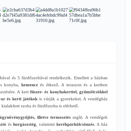
obával és 5 fürdőszobával rendelkezik. Emellett a házban
us konyha,
kemence
és étkező. A teraszon és a kertben
kezésére. A kert
fűszer- és konyhakerttel, gyümölcsökkel
ar és kerti játékok
is várják a gyerekeket. A vendégház
ialakított szoba és fürdőszoba is elérhető.
ógynövénygyűjtés, illetve termesztés
segíti. A vendégek
sztó
és
horgászstég
, valamint
kerékpárkölcsönzés
. A ház