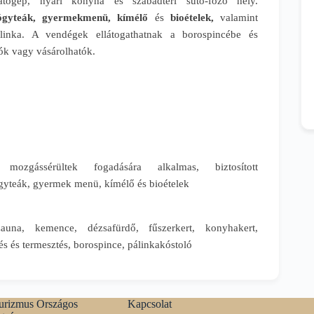
gatógép, nyári konyha és szabadtéri sütő-főző hely.
ógyteák, gyermekmenü, kímélő
és
bioételek,
valamint
linka. A vendégek ellátogathatnak a borospincébe és
tók vagy vásárolhatók.
, mozgássérültek fogadására alkalmas, biztosított
ógyteák, gyermek menü, kímélő és bioételek
zauna, kemence, dézsafürdő, fűszerkert, konyhakert,
s és termesztés, borospince, pálinkakóstoló
Kapcsolat