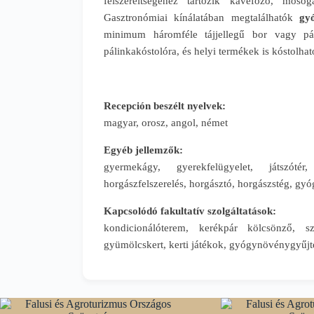
felszereltségéhez tartozik kávéfőző, moso
Gasztronómiai kínálatában megtalálhatók
gy
minimum háromféle tájjellegű bor vagy pá
pálinkakóstolóra, és helyi termékek is kóstolha
Recepción beszélt nyelvek:
magyar, orosz, angol, német
Egyéb jellemzők:
gyermekágy, gyerekfelügyelet, játszótér
horgászfelszerelés, horgásztó, horgászstég, gy
Kapcsolódó fakultatív szolgáltatások:
kondicionálóterem, kerékpár kölcsönző, s
gyümölcskert, kerti játékok, gyógynövénygyűjté