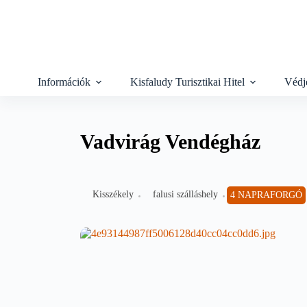
Skip
to
content
Információk
Kisfaludy Turisztikai Hitel
Védj
Vadvirág Vendégház
Kisszékely
falusi szálláshely
4 NAPRAFORGÓ