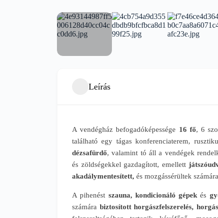
Leírás
A vendégház befogadóképessége
16 fő
, 6 sz
található egy tágas konferenciaterem, rusztik
dézsafürdő
, valamint tó áll a vendégek rendel
és zöldségekkel gazdagított, emellett
játszóudv
akadálymentesített,
és mozgássérültek számára k
A pihenést
szauna, kondicionáló gépek
és
gy
számára
biztosított horgászfelszerelés, horgá