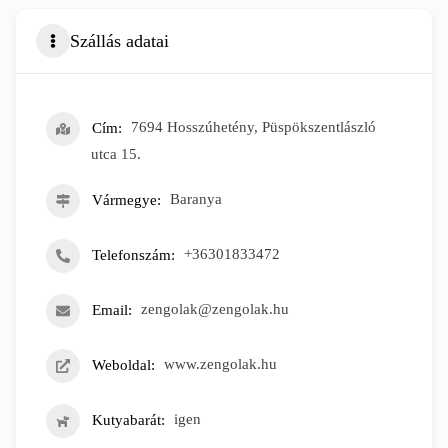
Szállás adatai
Cím
7694 Hosszúhetény, Püspökszentlászló
utca 15.
Vármegye
Baranya
Telefonszám
+36301833472
Email
zengolak@zengolak.hu
Weboldal
www.zengolak.hu
Kutyabarát
igen