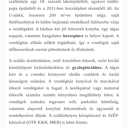
szálláshely egy 18. századi lakóépületből, egykori istálló-
pajta épületből és a 2011-ben hozzáépített részekből áll. Az
U-alakú, összesen 260 m²-es épületben négy, saját
fürdőszobával és külön bejárattal rendelkező hálószoba várja
a vendégeket. A házban két jól felszerelt konyha, egy tágas
nappali, valamint hangulatos
borospince
is helyet kapott. A
vendégház ellátás nélkül foglalható, így a vendégek saját
időbeosztásuk szerint pihenhetnek és főzhetnek.
A szállás domboldalon, erdő közelében fekszik, ezért kiváló
kiindulópont kirándulásokhoz és
gyalogtúrákhoz.
A tágas
kert és a csendes környezet ideális családok és baráti
társaságok számára. A vendégház kutyával és macskával
érkező vendégeket is fogad. A kerékpárral vagy motorral
érkezők számára szintén kényelmes megállóhely lehet. A
vendégek számára ingyenes wifi, parkolási lehetőség,
valamint alapvető konyhai felszerelések és ágynemű is
rendelkezésre állnak. A szálláshelyen készpénzzel és SZÉP-
kártyával (OTP, K&H, MKB) is lehet fizetni.