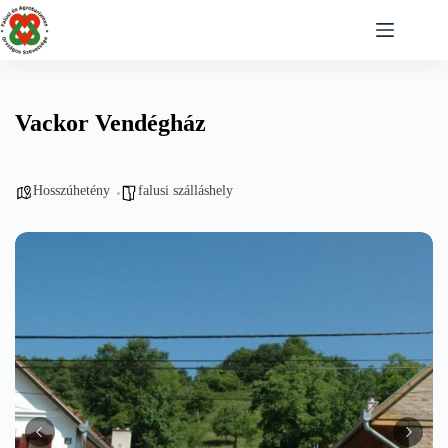
Skip
to
content
Vackor Vendégház
Hosszúhetény
falusi szálláshely