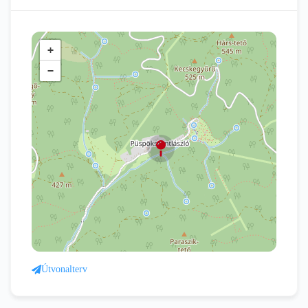
+
−
Útvonalterv