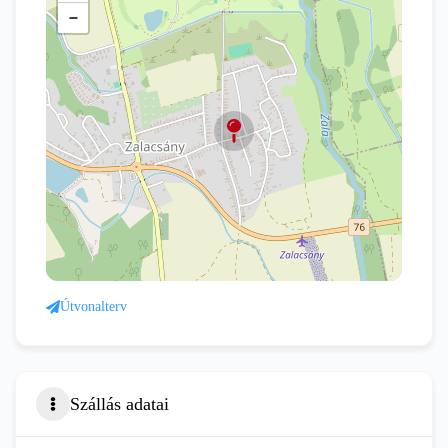
−
Útvonalterv
Szállás adatai