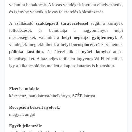
valamint babakocsit. A lovas vendégek lovukat elhelyezhetik,
és igénybe vehetik a lovas felszerelés kölcsönzését.
A szállásadó
szakképzett túravezetéssel
segíti a környék
felfedezését, és bemutatja a hagyományos népi
mesterségeket, valamint a
helyi néprajzi gyűjteményt
. A
vendégek megtekinthetik a helyi
borospincét,
részt vehetnek
pálinka kóstolón,
és élvezhetik a
nyári konyha
adta
lehetőségeket. A ház teljes területén ingyenes Wi-Fi érhető el,
így a kikapcsolódás mellett a kapcsolattartás is biztosított.
Fizetési módok:
készpénz, bankkártya/hitelkártya, SZÉP-kártya
Recepción beszélt nyelvek:
magyar, angol
Egyéb jellemzők: