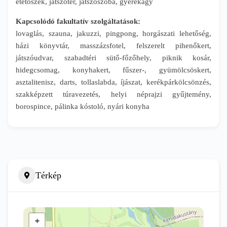
etetőszék, játszótér, játszószoba, gyerekágy
Kapcsolódó fakultatív szolgáltatások:
lovaglás, szauna, jakuzzi, pingpong, horgászati lehetőség,
házi könyvtár, masszázsfotel, felszerelt pihenőkert,
játszóudvar, szabadtéri sütő-főzőhely, piknik kosár,
hidegcsomag, konyhakert, fűszer-, gyümölcsöskert,
asztalitenisz, darts, tollaslabda, íjászat, kerékpárkölcsönzés,
szakképzett túravezetés, helyi néprajzi gyűjtemény,
borospince, pálinka kóstoló, nyári konyha
Térkép
+