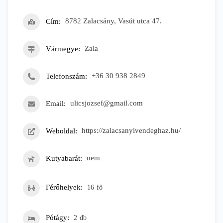
Cím
8782 Zalacsány, Vasút utca 47.
Vármegye
Zala
Telefonszám
+36 30 938 2849
Email
ulicsjozsef@gmail.com
Weboldal
https://zalacsanyivendeghaz.hu/
Kutyabarát
nem
Férőhelyek
16
fő
Pótágy
2
db