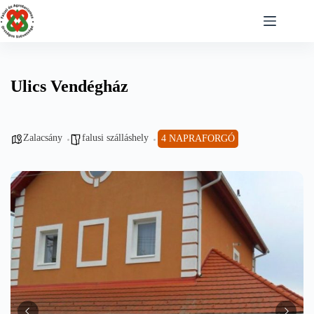
Skip
to
content
Ulics Vendégház
Zalacsány
falusi szálláshely
4 NAPRAFORGÓ