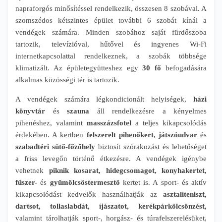
napraforgós minősítéssel rendelkezik, összesen 8 szobával. A
szomszédos kétszintes épület további 6 szobát kínál a
vendégek számára. Minden szobához saját fürdőszoba
tartozik, televízióval, hűtővel és ingyenes Wi-Fi
internetkapcsolattal rendelkeznek, a szobák többsége
klimatizált. Az épületegyütteshez egy
30 fő
befogadására
alkalmas közösségi tér is tartozik.
A vendégek számára légkondicionált helyiségek,
házi
könyvtár
és
szauna
áll rendelkezésre a kényelmes
pihenéshez, valamint
masszázsfotel
a teljes kikapcsolódás
érdekében. A kertben
felszerelt pihenőkert, játszóudvar
és
szabadtéri sütő-főzőhely
biztosít szórakozást és lehetőséget
a friss levegőn történő étkezésre. A vendégek igénybe
vehetnek
piknik kosarat, hidegcsomagot, konyhakertet,
fűszer-
és
gyümölcsöstermesztő
kertet is. A sport- és aktív
kikapcsolódást kedvelők használhatják az
asztaliteniszt,
dartsot, tollaslabdát, íjászatot, kerékpárkölcsönzést,
valamint tárolhatják sport-, horgász- és túrafelszerelésüket,