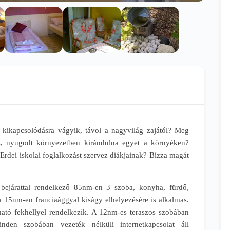
 kikapcsolódásra vágyik, távol a nagyvilág zajától? Meg
es, nyugodt környezetben kirándulna egyet a környéken?
Erdei iskolai foglalkozást szervez diákjainak? Bízza magát
 bejárattal rendelkező 85nm-en 3 szoba, konyha, fürdő,
a 15nm-en franciaággyal kiságy elhelyezésére is alkalmas.
ató fekhellyel rendelkezik. A 12nm-es teraszos szobában
inden szobában vezeték nélküli internetkapcsolat áll