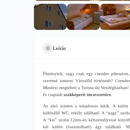
Leírás
Élményteli, vagy csak egy csendes pihenésre,
szeretné ismerni Városlőd történetét? Csend
Mindezt megteheti a Turista-úti Vendégházban! 
és csapatát
szakképzett túravezetőre
.
Az alsó szinten a tulajdonos lakik. A külön
különálló WC, erkély található. A “nagy” szob
A “kis” szoba 12nm-en kétszemélyessé kinyith
két külön (összetolható) ágy található. M