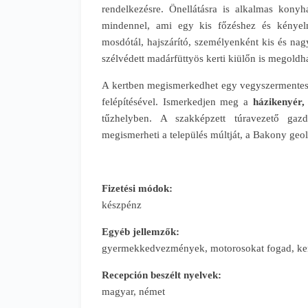
rendelkezésre. Önellátásra is alkalmas konyh
mindennel, ami egy kis főzéshez és kényel
mosdótál, hajszárító, személyenként kis és nag
szélvédett madárfüttyös kerti kiülőn is megoldh
A kertben megismerkedhet egy vegyszermente
felépítésével. Ismerkedjen meg a
házikenyér, 
tűzhelyben. A szakképzett túravezető gazd
megismerheti a település múltját, a Bakony geoló
Fizetési módok:
készpénz
Egyéb jellemzők:
gyermekkedvezmények, motorosokat fogad, ker
Recepción beszélt nyelvek:
magyar, német