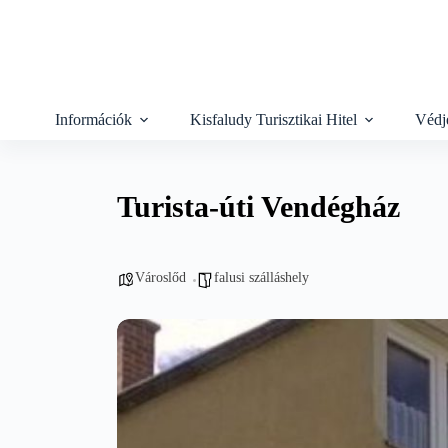
Skip
to
content
Információk
Kisfaludy Turisztikai Hitel
Védj
Turista-úti Vendégház
Városlőd
falusi szálláshely