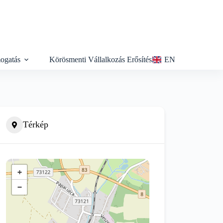
ogatás
Körösmenti Vállalkozás Erősítés
EN
Térkép
+
−