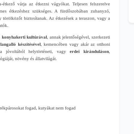
a-étkező várja az étkezni vágyókat. Teljesen felszerelve
mes étkezéshez szükséges. A fürdőszobában zuhanyzó,
y törölközőt biztosítanak. Az étkezések a teraszon, vagy a
atók.
s
konyhakerti kultúrával
, annak jelentőségével, szerkezeti
langalló készítésével
, kemencében vagy akár az otthoni
a jóvoltából helytörténeti, vagy
erdei kiránduláson
,
giáját, növény és állatvilágát.
ékpárosokat fogad, kutyákat nem fogad