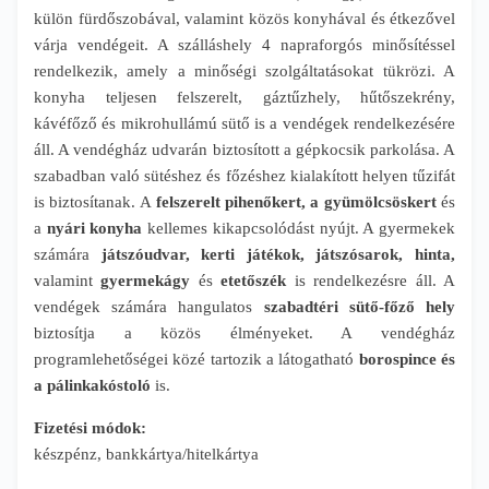
külön fürdőszobával, valamint közös konyhával és étkezővel
várja vendégeit. A szálláshely 4 napraforgós minősítéssel
rendelkezik, amely a minőségi szolgáltatásokat tükrözi. A
konyha teljesen felszerelt, gáztűzhely, hűtőszekrény,
kávéfőző és mikrohullámú sütő is a vendégek rendelkezésére
áll. A vendégház udvarán biztosított a gépkocsik parkolása. A
szabadban való sütéshez és főzéshez kialakított helyen tűzifát
is biztosítanak. A
felszerelt pihenőkert, a gyümölcsöskert
és
a
nyári konyha
kellemes kikapcsolódást nyújt. A gyermekek
számára
játszóudvar, kerti játékok, játszósarok, hinta,
valamint
gyermekágy
és
etetőszék
is rendelkezésre áll. A
vendégek számára hangulatos
szabadtéri sütő-főző hely
biztosítja a közös élményeket. A vendégház
programlehetőségei közé tartozik a látogatható
borospince és
a pálinkakóstoló
is.
Fizetési módok:
készpénz, bankkártya/hitelkártya