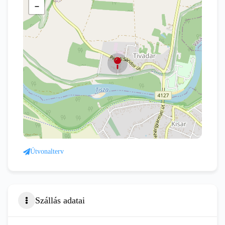
−
Útvonalterv
Szállás adatai