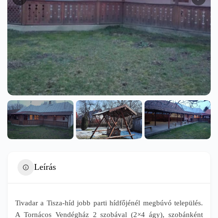
Leírás
Tivadar a Tisza-híd jobb parti hídfőjénél megbúvó település.
A Tornácos Vendégház 2 szobával (2×4 ágy), szobánként