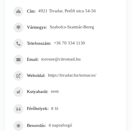
Cím
4921 Tivadar, Petőfi utca 54-56
Vármegye
Szabolcs-Szatmár-Bereg
Telefonszám
+36 70 334 1130
Email
torosne@citromail.hu
Weboldal
https://tivadar.hu/tornacos/
Kutyabarát
nem
Férőhelyek
8
fő
Besorolás
4 napraforgó