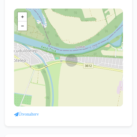
+
−
Útvonalterv