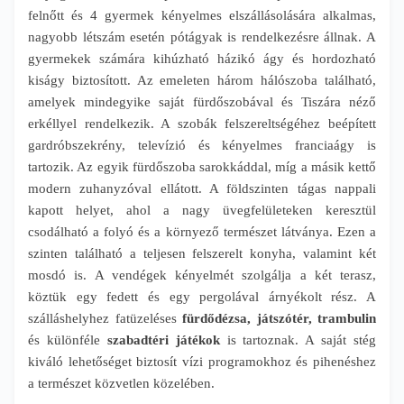
felnőtt és 4 gyermek kényelmes elszállásolására alkalmas,
nagyobb létszám esetén pótágyak is rendelkezésre állnak. A
gyermekek számára kihúzható házikó ágy és hordozható
kiságy biztosított. Az emeleten három hálószoba található,
amelyek mindegyike saját fürdőszobával és Tiszára néző
erkéllyel rendelkezik. A szobák felszereltségéhez beépített
gardróbszekrény, televízió és kényelmes franciaágy is
tartozik. Az egyik fürdőszoba sarokkáddal, míg a másik kettő
modern zuhanyzóval ellátott. A földszinten tágas nappali
kapott helyet, ahol a nagy üvegfelületeken keresztül
csodálható a folyó és a környező természet látványa. Ezen a
szinten található a teljesen felszerelt konyha, valamint két
mosdó is. A vendégek kényelmét szolgálja a két terasz,
köztük egy fedett és egy pergolával árnyékolt rész. A
szálláshelyhez fatüzeléses
fürdődézsa, játszótér, trambulin
és különféle
szabadtéri játékok
is tartoznak. A saját stég
kiváló lehetőséget biztosít vízi programokhoz és pihenéshez
a természet közvetlen közelében.