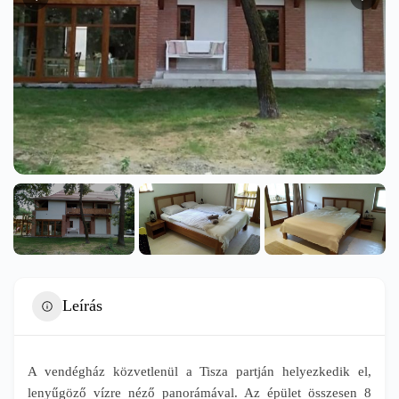
Leírás
A vendégház közvetlenül a Tisza partján helyezkedik el,
lenyűgöző vízre néző panorámával. Az épület összesen 8