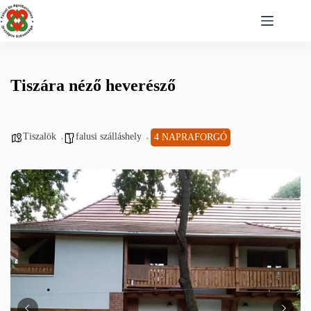
Skip
to
content
Tiszára néző heverésző
Tiszalök
falusi szálláshely
4 NAPRAFORGÓ