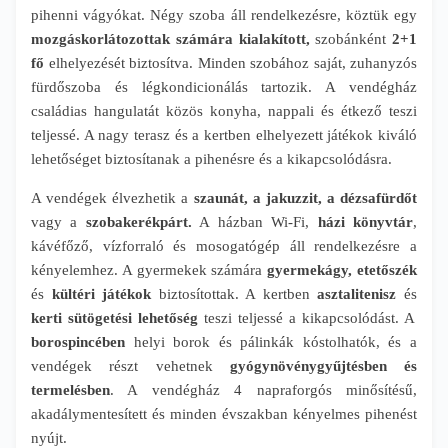
pihenni vágyókat. Négy szoba áll rendelkezésre, köztük egy
mozgáskorlátozottak számára kialakított,
szobánként
2+1
fő
elhelyezését biztosítva. Minden szobához saját, zuhanyzós
fürdőszoba és légkondicionálás tartozik. A vendégház
családias hangulatát közös konyha, nappali és étkező teszi
teljessé. A nagy terasz és a kertben elhelyezett játékok kiváló
lehetőséget biztosítanak a pihenésre és a kikapcsolódásra.
A vendégek élvezhetik a
szaunát, a jakuzzit, a dézsafürdőt
vagy a
szobakerékpárt.
A házban Wi-Fi,
házi könyvtár
,
kávéfőző, vízforraló és mosogatógép áll rendelkezésre a
kényelemhez. A gyermekek számára
gyermekágy, etetőszék
és
kültéri játékok
biztosítottak. A kertben
asztalitenisz
és
kerti sütögetési lehetőség
teszi teljessé a kikapcsolódást. A
borospincében
helyi borok és pálinkák kóstolhatók, és a
vendégek részt vehetnek
gyógynövénygyűjtésben és
termelésben
. A vendégház 4 napraforgós minősítésű,
akadálymentesített és minden évszakban kényelmes pihenést
nyújt.