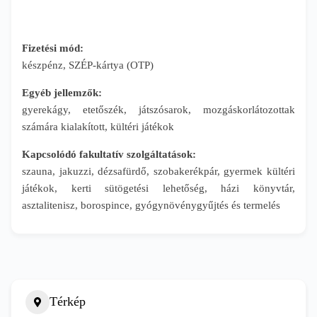
Fizetési mód:
készpénz, SZÉP-kártya (OTP)
Egyéb jellemzők:
gyerekágy, etetőszék, játszósarok, mozgáskorlátozottak
számára kialakított, kültéri játékok
Kapcsolódó fakultatív szolgáltatások:
szauna, jakuzzi, dézsafürdő, szobakerékpár, gyermek kültéri
játékok, kerti sütögetési lehetőség, házi könyvtár,
asztalitenisz, borospince, gyógynövénygyűjtés és termelés
Térkép