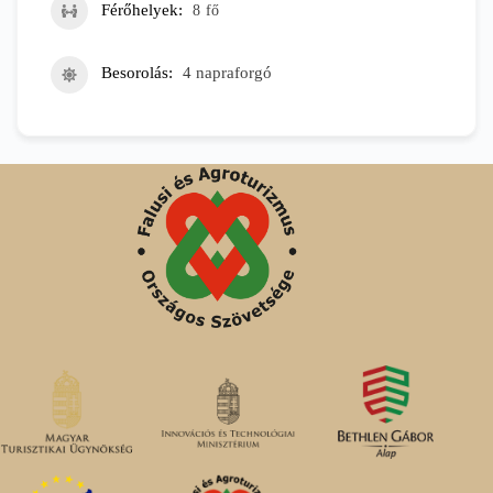
Férőhelyek
8
fő
Besorolás
4 napraforgó