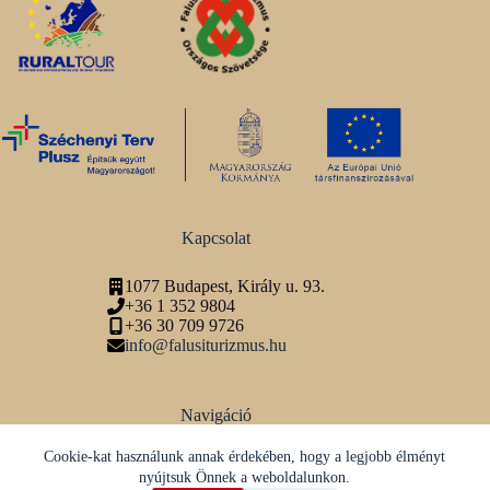
Kapcsolat
1077 Budapest, Király u. 93.
+36 1 352 9804
+36 30 709 9726
info@falusiturizmus.hu
Navigáció
Adatvédelmi tájékoztató
Cookie-kat használunk annak érdekében, hogy a legjobb élményt
nyújtsuk Önnek a weboldalunkon.
Közösségi média