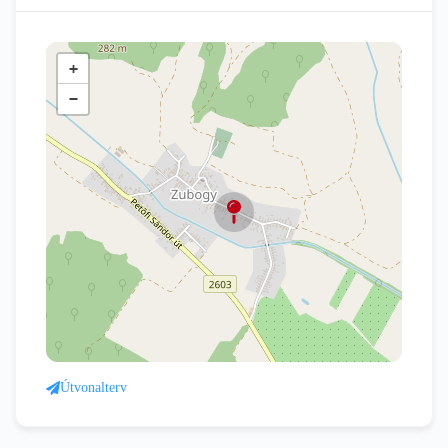
+
−
Útvonalterv