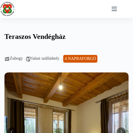
Skip
to
content
Teraszos Vendégház
Zubogy
falusi szálláshely
4 NAPRAFORGÓ