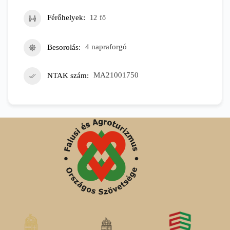
Férőhelyek
12
fő
Besorolás
4 napraforgó
NTAK szám
MA21001750