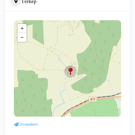
Térkép
+
−
Útvonalterv