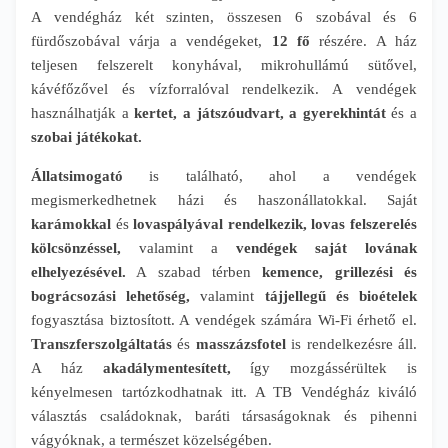
A vendégház két szinten, összesen 6 szobával és 6
fürdőszobával várja a vendégeket,
12 fő
részére. A ház
teljesen felszerelt konyhával, mikrohullámú sütővel,
kávéfőzővel és vízforralóval rendelkezik. A vendégek
használhatják a
kertet, a játszóudvart, a gyerekhintát
és a
szobai játékokat.
Állatsimogató
is található, ahol a vendégek
megismerkedhetnek házi és haszonállatokkal. Saját
karámokkal
és
lovaspályával rendelkezik,
lovas felszerelés
kölcsönzéssel,
valamint a
vendégek saját lovának
elhelyezésével.
A szabad térben
kemence, grillezési és
bográcsozási lehetőség,
valamint
tájjellegű és bioételek
fogyasztása biztosított. A vendégek számára Wi-Fi érhető el.
Transzferszolgáltatás
és
masszázsfotel
is rendelkezésre áll.
A ház
akadálymentesített,
így mozgássérültek is
kényelmesen tartózkodhatnak itt. A TB Vendégház kiváló
választás családoknak, baráti társaságoknak és pihenni
vágyóknak, a természet közelségében.