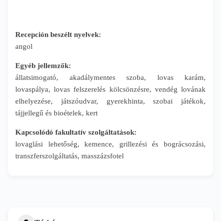
Recepción beszélt nyelvek:
angol
Egyéb jellemzők:
állatsimogató, akadálymentes szoba, lovas karám,
lovaspálya, lovas felszerelés kölcsönzésre, vendég lovának
elhelyezése, játszóudvar, gyerekhinta, szobai játékok,
tájjellegű és bioételek, kert
Kapcsolódó fakultatív szolgáltatások:
lovaglási lehetőség, kemence, grillezési és bográcsozási,
transzferszolgáltatás, masszázsfotel