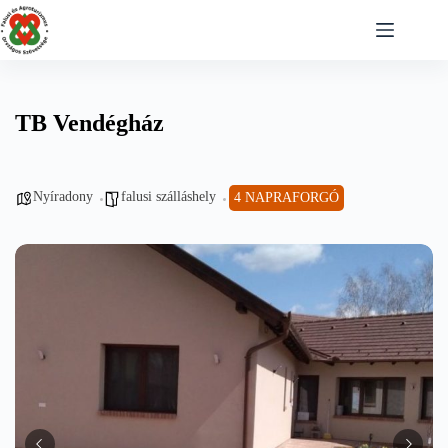
Skip
to
content
TB Vendégház
Nyíradony
falusi szálláshely
4 NAPRAFORGÓ