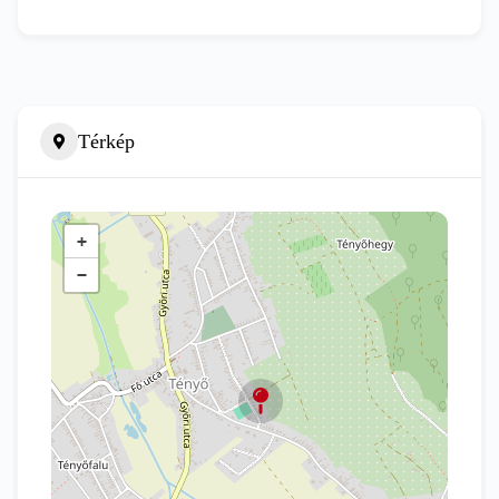
Térkép
+
−