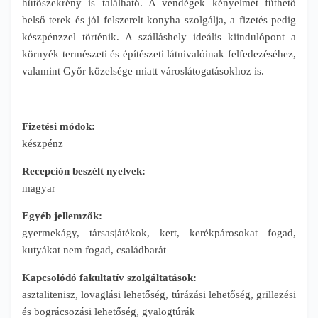
hűtőszekrény is található. A vendégek kényelmét fűthető
belső terek és jól felszerelt konyha szolgálja, a fizetés pedig
készpénzzel történik. A szálláshely ideális kiindulópont a
környék természeti és építészeti látnivalóinak felfedezéséhez,
valamint Győr közelsége miatt városlátogatásokhoz is.
Fizetési módok:
készpénz
Recepción beszélt nyelvek:
magyar
Egyéb jellemzők:
gyermekágy, társasjátékok, kert, kerékpárosokat fogad,
kutyákat nem fogad, családbarát
Kapcsolódó fakultatív szolgáltatások:
asztalitenisz, lovaglási lehetőség, túrázási lehetőség, grillezési
és bográcsozási lehetőség, gyalogtúrák