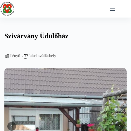
Skip
to
content
Szivárvány Üdülőház
Tényő
falusi szálláshely