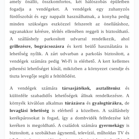
amely önálló, összkomfortos, két hálószobás épületben
fogadja a vendégeket. A vendégek egy zuhanyzós
fürdőszobát és egy nappalit használhatnak, a konyha pedig
minden szükséges eszközzel felszerelt az önellátáshoz,
ugyanakkor kérésre, térítés ellenében reggeli is biztosítható.
A szálláshely parkosított udvarral rendelkezik, ahol
grillezésre, bográcsozásra
és kerti beülő használatára is
lehetőség nyílik. A zárt udvarban a parkolás biztosított, a
vendégek számára pedig Wi-Fi is elérhető. A kert kellemes
pihenési lehetőséget kínál, miközben a környezet csendje és
tiszta levegője segíti a feltöltődést.
A vendégek számára
társasjátékok, asztalitenisz
és
különféle szabadidős lehetőségek állnak rendelkezésre. A
környék kiválóan alkalmas
túrázásra
és
gyalogtúrákra,
de
lovaglási lehetőség
is elérhető a közelben. A szálláshely
kerékpárosokat is fogad, így a dombvidék felfedezése két
keréken is megoldható. A családok számára
gyermekágy
is
biztosított, a szobákban ágynemű, televízió, műholdas TV és