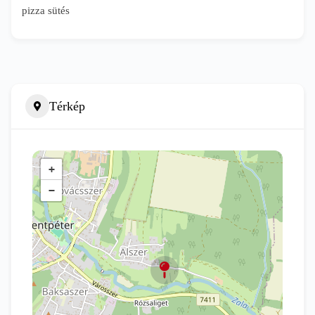
pizza sütés
Térkép
+
−