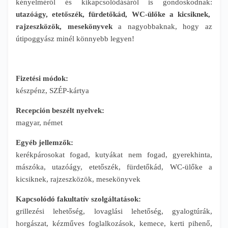
kényelméről és kikapcsolódásáról is gondoskodnak:
utazóágy, etetőszék, fürdetőkád, WC-ülőke a kicsiknek,
rajzeszközök, mesekönyvek
a nagyobbaknak, hogy az
útipoggyász minél könnyebb legyen!
Fizetési módok:
készpénz, SZÉP-kártya
Recepción beszélt nyelvek:
magyar, német
Egyéb jellemzők:
kerékpárosokat fogad, kutyákat nem fogad, gyerekhinta,
mászóka, utazóágy, etetőszék, fürdetőkád, WC-ülőke a
kicsiknek, rajzeszközök, mesekönyvek
Kapcsolódó fakultatív szolgáltatások:
grillezési lehetőség, lovaglási lehetőség, gyalogtúrák,
horgászat, kézműves foglalkozások, kemece, kerti pihenő,