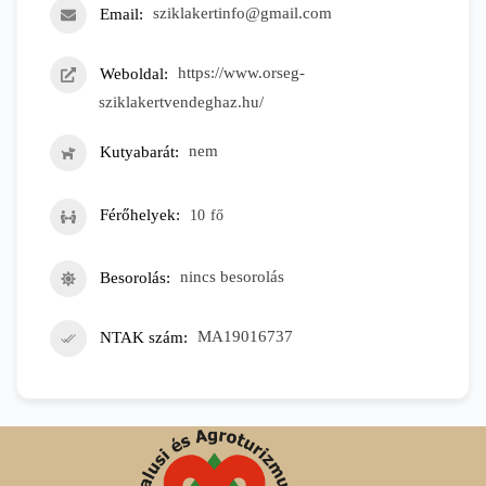
Email
sziklakertinfo@gmail.com
Weboldal
https://www.orseg-
sziklakertvendeghaz.hu/
Kutyabarát
nem
Férőhelyek
10
fő
Besorolás
nincs besorolás
NTAK szám
MA19016737