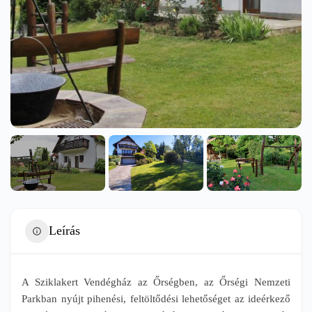
Leírás
A Sziklakert Vendégház az Őrségben, az Őrségi Nemzeti
Parkban nyújt pihenési, feltöltődési lehetőséget az ideérkező