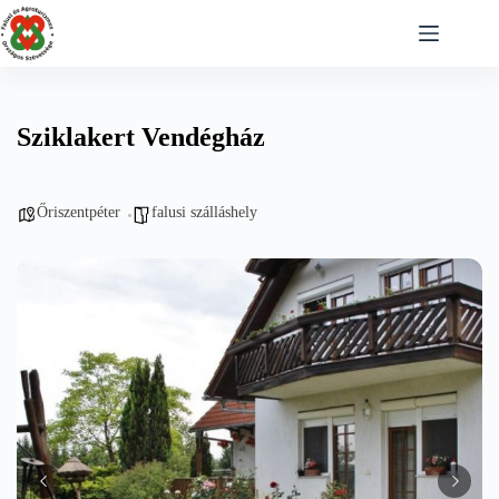
Skip
to
content
Sziklakert Vendégház
Őriszentpéter
falusi szálláshely