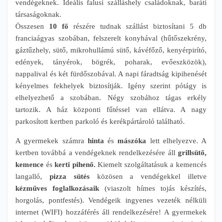
vendégeknek. Ideális falusi szálláshely családoknak, baráti
társaságoknak.
Összesen
10 fő
részére tudnak szállást biztosítani 5 db
franciaágyas szobában, felszerelt konyhával (hűtőszekrény,
gáztűzhely, sütő, mikrohullámú sütő, kávéfőző, kenyérpirító,
edények, tányérok, bögrék, poharak, evőeszközök),
nappalival és két fürdőszobával. A napi fáradtság kipihenését
kényelmes fekhelyek biztosítják. Igény szerint pótágy is
elhelyezhető a szobában. Négy szobához tágas erkély
tartozik. A ház központi fűtéssel van ellátva. A nagy
parkosított kertben parkoló és kerékpártároló található.
A gyermekek számra
hinta
és
mászóka
lett elhelyezve. A
kertben továbbá a vendégeknek rendelkezésére áll
grillsütő,
kemence
és
kerti pihenő.
Kiemelt szolgáltatásuk a kemencés
langalló,
pizza sütés
közösen a vendégekkel illetve
kézműves foglalkozásaik
(viaszolt hímes tojás készítés,
horgolás, pontfestés). Vendégeik ingyenes vezeték nélküli
internet (WIFI) hozzáférés áll rendelkezésére! A gyermekek