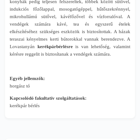
konyhák pedig teljesen felszereltek, többek között sütővel,
indukciós főzőlappal, mosogatógéppel, hűtőszekrénnyel,
mikrohullámú sütővel, kávéfőzővel és vízforralóval. A
vendégek számára kávé, tea és egyszerű ételek
elkészítéséhez szükséges eszközök is biztosítottak. A házak
teraszai kényelmes kerti bútorokkal vannak berendezve. A
Lovastanyán
kerékpárbérlésre
is van lehetőség, valamint
kérésre reggelit is biztosítanak a vendégek számára.
Egyéb jellemzők:
horgász tó
Kapcsolódó fakultatív szolgáltatások:
kerékpár bérlés