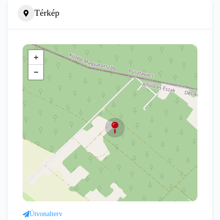
Térkép
+
−
Útvonalterv