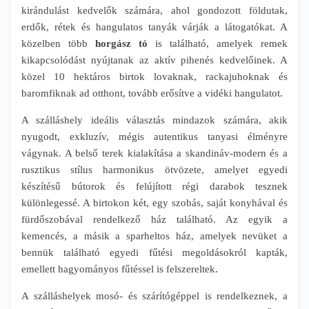
kirándulást kedvelők számára, ahol gondozott földutak,
erdők, rétek és hangulatos tanyák várják a látogatókat. A
közelben több
horgász tó
is található, amelyek remek
kikapcsolódást nyújtanak az aktív pihenés kedvelőinek. A
közel 10 hektáros birtok lovaknak, rackajuhoknak és
baromfiknak ad otthont, tovább erősítve a vidéki hangulatot.
A szálláshely ideális választás mindazok számára, akik
nyugodt, exkluzív, mégis autentikus tanyasi élményre
vágynak. A belső terek kialakítása a skandináv-modern és a
rusztikus stílus harmonikus ötvözete, amelyet egyedi
készítésű bútorok és felújított régi darabok tesznek
különlegessé. A birtokon két, egy szobás, saját konyhával és
fürdőszobával rendelkező ház található. Az egyik a
kemencés, a másik a sparheltos ház, amelyek nevüket a
bennük található egyedi fűtési megoldásokról kapták,
emellett hagyományos fűtéssel is felszereltek.
A szálláshelyek mosó- és szárítógéppel is rendelkeznek, a