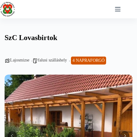
Skip
to
content
SzC Lovasbirtok
Lajosmizse
falusi szálláshely
4 NAPRAFORGÓ