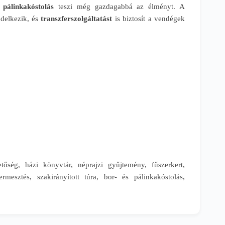
 pálinkakóstolás
teszi még gazdagabbá az élményt. A
delkezik, és
transzferszolgáltatást
is biztosít a vendégek
hetőség, házi könyvtár, néprajzi gyűjtemény, fűszerkert,
mesztés, szakirányított túra, bor- és pálinkakóstolás,