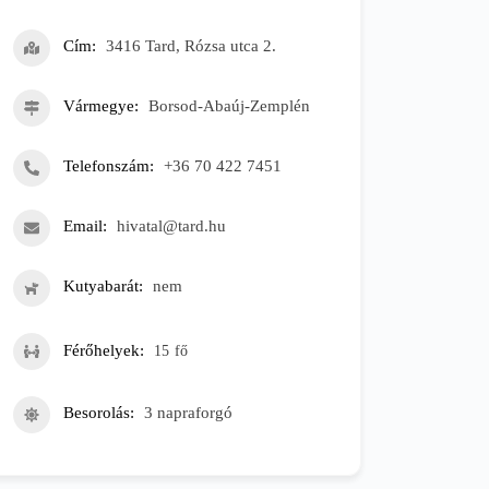
Cím
3416 Tard, Rózsa utca 2.
Vármegye
Borsod-Abaúj-Zemplén
Telefonszám
+36 70 422 7451
Email
hivatal@tard.hu
Kutyabarát
nem
Férőhelyek
15
fő
Besorolás
3 napraforgó