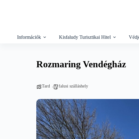
Skip
to
content
Információk
Kisfaludy Turisztikai Hitel
Védj
Rozmaring Vendégház
Tard
falusi szálláshely