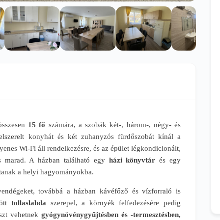
 összesen
15 fő
számára, a szobák két-, három-, négy- és
elszerelt konyhát és két zuhanyzós fürdőszobát kínál a
es Wi-Fi áll rendelkezésre, és az épület légkondicionált,
s marad. A házban található egy
házi könyvtár
és egy
jtanak a helyi hagyományokba.
endégeket, továbbá a házban kávéfőző és vízforraló is
zött
tollaslabda
szerepel, a környék felfedezésére pedig
szt vehetnek
gyógynövénygyűjtésben és -termesztésben,