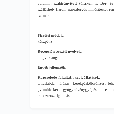
valamint
szakirányított túrákon
is.
Bor- és
szálláshely három napraforgós minősítéssel ren
számára.
Fizetési módok:
készpénz
Recepción beszélt nyelvek:
magyar, angol
Egyéb jellemzők:
Kapcsolódó fakultatív szolgáltatások:
tollaslabda, túrázás, kerékpárkölcsönzési le
gyümölcskert, gyógynövénygyűjtésben és -ter
transzferszolgáltatás