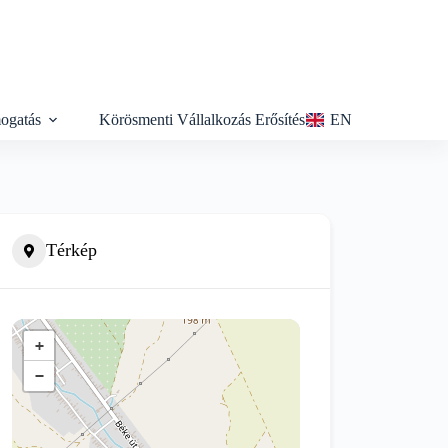
ogatás
Körösmenti Vállalkozás Erősítés
EN
Térkép
+
−