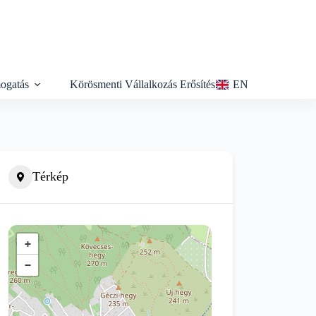
ogatás
Körösmenti Vállalkozás Erősítés
EN
Térkép
+
−