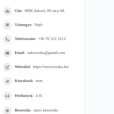
Cím
8096 Sukoró, Fő utca 68.
Vármegye
Fejér
Telefonszám
+36 70 523 3212
Email
sukorozika@gmail.com
Weboldal
https://www.rozika.hu/
Kutyabarát
nem
Férőhelyek
4
fő
Besorolás
nincs besorolás