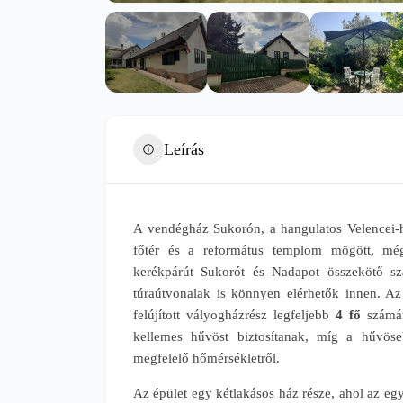
Leírás
A vendégház Sukorón, a hangulatos Velencei-he
főtér és a református templom mögött, még
kerékpárút Sukorót és Nadapot összekötő sza
túraútvonalak is könnyen elérhetők innen. A
felújított vályogházrész legfeljebb
4 fő
számár
kellemes hűvöst biztosítanak, míg a hűvös
megfelelő hőmérsékletről.
Az épület egy kétlakásos ház része, ahol az egyi