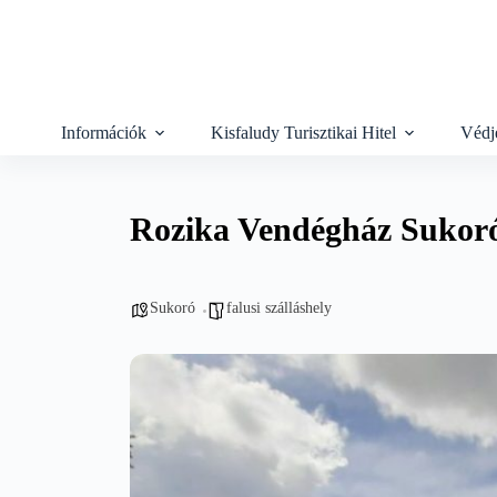
Skip
to
content
Információk
Kisfaludy Turisztikai Hitel
Védj
Rozika Vendégház Sukor
Sukoró
falusi szálláshely