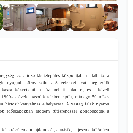
gységhez tartozó kis település központjában található, a
is nyugodt környezetben. A Velencei-tavat megkerülő
kasza közvetlenül a ház mellett halad el, és a közeli
z 1800-as évek második felében épült, mintegy 50 m²-es
a biztosít kényelmes elhelyezést. A vastag falak nyáron
ebb időszakokban modern fűtésrendszer gondoskodik a
k lakrészben a tulajdonos él, a másik, teljesen elkülönített