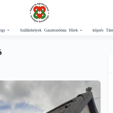
egy
Szálláshelyek
Gasztronómia
Hírek
képzés
Tám
ó