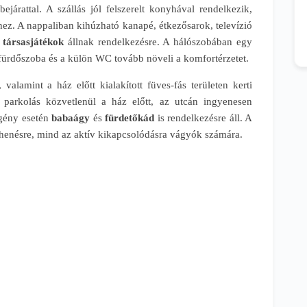
járattal. A szállás jól felszerelt konyhával rendelkezik,
hez. A nappaliban kihúzható kanapé, étkezősarok, televízió
s
társasjátékok
állnak rendelkezésre. A hálószobában egy
fürdőszoba és a külön WC tovább növeli a komfortérzetet.
valamint a ház előtt kialakított füves-fás területen kerti
 parkolás közvetlenül a ház előtt, az utcán ingyenesen
gény esetén
babaágy
és
fürdetőkád
is rendelkezésre áll. A
pihenésre, mind az aktív kikapcsolódásra vágyók számára.