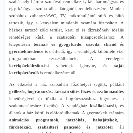
szálláshely három szobával rendelkezik, két háromágyas és
egy kétágyas szoba áll a látogatók rendelkezésére. Minden
szobához zuhanyzó/WC, TV, mikrohullámú sütő és hűtő
tartozik, így a kényelem mindenki számára biztosított. A
házhoz tartozó zöld terület, kerti tó és tűzrakóhely ideális
lehetőséget kínál a szabadtéri kikapcsolódáshoz. A
településen
termál- és gyógyfürdő, uszoda, strand
és
gyermekmedence
is elérhető, így a vendégek különféle vízi
programokban részesülhetnek. A vendégek
kerékpárkölcsönzést
vehetnek igénybe, és
saját
kerékpártároló
is rendelkezésre áll.
Az étkezést a ház szabadtéri főzőhelyei segítik, például
grillezés, bográcsozás, tárcsán sütés-főzés
és
szalonnasütés
lehetőségével (a tűzifa a bográcsozáshoz ingyenes, a
szalonnasütéshez fizetős). A vendégház
kisállat-barát,
és
állatok a ház körül is előfordulhatnak. A gyermekek számára
animációs programok, játszóház, babajátékok,
fürdetőkád, szabadtéri pancsoló
és
játszótér
áll