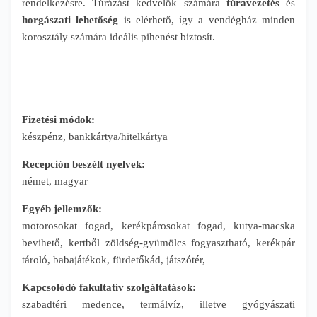
rendelkezésre. Túrázást kedvelők számára
túravezetés
és
horgászati lehetőség
is elérhető, így a vendégház minden
korosztály számára ideális pihenést biztosít.
Fizetési módok:
készpénz, bankkártya/hitelkártya
Recepción beszélt nyelvek:
német, magyar
Egyéb jellemzők:
motorosokat fogad, kerékpárosokat fogad, kutya-macska
bevihető, kertből zöldség-gyümölcs fogyasztható, kerékpár
tároló, babajátékok, fürdetőkád, játszótér,
Kapcsolódó fakultatív szolgáltatások:
szabadtéri medence, termálvíz, illetve gyógyászati