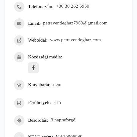
Telefonszám
+36 30 262 5950
Email
petravendeghaz7960@gmail.com
Weboldal
www.petravendeghaz.com
Közösségi média
Kutyabarát
nem
Férőhelyek
8
fő
Besorolás
3 napraforgó
NTAK szám
MA19006949