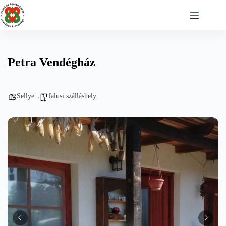
Skip
to
content
Petra Vendégház
Sellye
falusi szálláshely