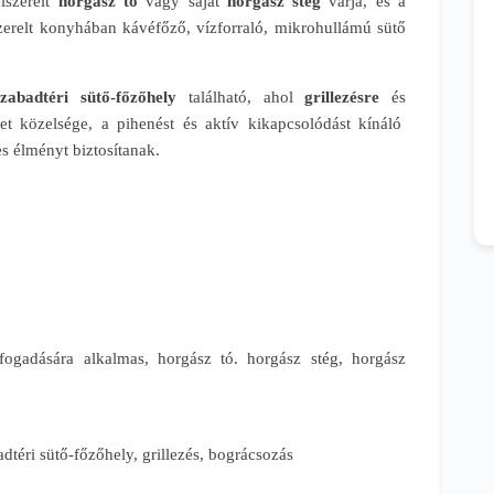
lszerelt
horgász tó
vagy saját
horgász stég
várja, és a
zerelt konyhában kávéfőző, vízforraló, mikrohullámú sütő
szabadtéri sütő-főzőhely
található, ahol
grillezésre
és
et közelsége, a pihenést és aktív kikapcsolódást kínáló
s élményt biztosítanak.
k fogadására alkalmas, horgász tó. horgász stég, horgász
adtéri sütő-főzőhely, grillezés, bográcsozás