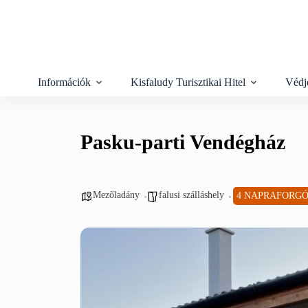
Skip
to
content
Információk
Kisfaludy Turisztikai Hitel
Védj
Pasku-parti Vendégház
Mezőladány
falusi szálláshely
4 NAPRAFORG