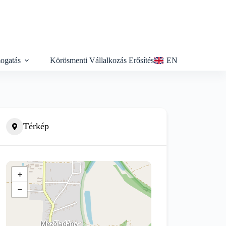
ogatás
Körösmenti Vállalkozás Erősítés
EN
Térkép
+
−