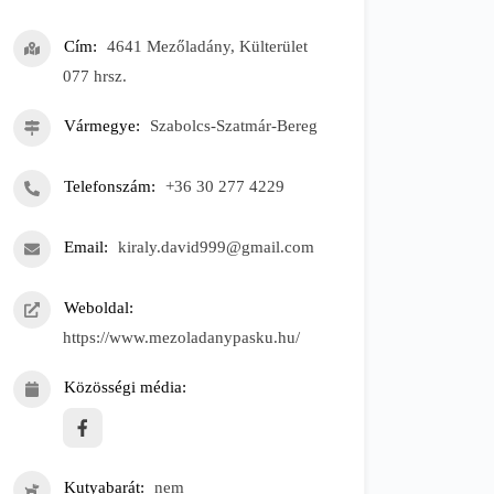
Cím
4641 Mezőladány, Külterület
077 hrsz.
Vármegye
Szabolcs-Szatmár-Bereg
Telefonszám
+36 30 277 4229
Email
kiraly.david999@gmail.com
Weboldal
https://www.mezoladanypasku.hu/
Közösségi média
Kutyabarát
nem