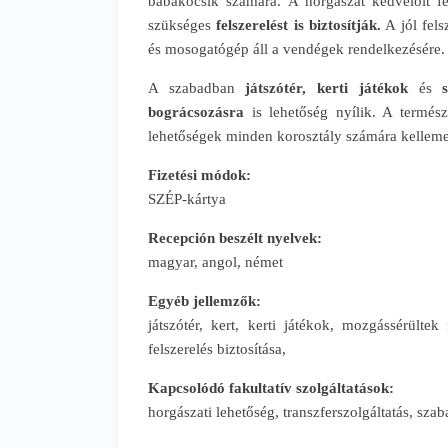
babakocsik számára. A horgászat kedvelőit fe
szükséges
felszerelést is biztosítják.
A jól fels
és mosogatógép áll a vendégek rendelkezésére.
A szabadban
játszótér, kerti játékok
és
bográcsozásra
is lehetőség nyílik. A termész
lehetőségek minden korosztály számára kelleme
Fizetési módok:
SZÉP-kártya
Recepción beszélt nyelvek:
magyar, angol, német
Egyéb jellemzők:
játszótér, kert, kerti játékok, mozgássérülte
felszerelés biztosítása,
Kapcsolódó fakultatív szolgáltatások:
horgászati lehetőség, transzferszolgáltatás, szab