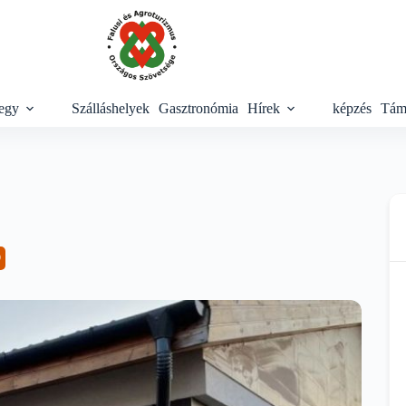
egy
Szálláshelyek
Gasztronómia
Hírek
képzés
Tám
Ó