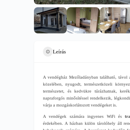
Leírás
A vendégház Mezőladányban található, távol a v
közelében, nyugodt, természetközeli környez
természetet, és kedvükre túrázhatnak, ker
napraforgós minősítéssel rendelkezik, légkondi
várja a mozgáskorlátozott vendégeket is.
A vendégek számára ingyenes WiFi és
tr
érdekében. A házban külön tárolóhely áll rend