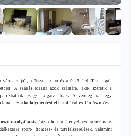
árosi zajtól, a Tisza partján és a festői holt-Tisza ágak
etben. A szállás ideális azok számára, akik szeretik a
ékpározhatnak, vagy horgászhatnak. A vendégház négy
cionált, és
akadálymentesített
szobával és fürdőszobával
anszferszolgáltatás
biztosított a kényelmes tartózkodás
elkezésre sport-, horgász- és túrafelszerelések, valamint