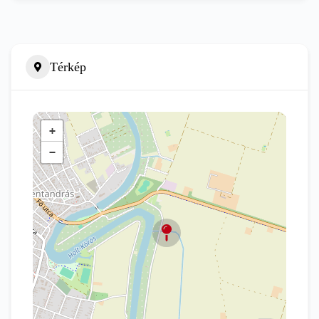
Térkép
+
−