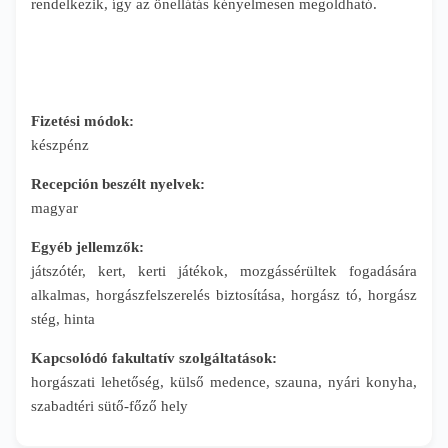
rendelkezik, így az önellátás kényelmesen megoldható.
Fizetési módok:
készpénz
Recepción beszélt nyelvek:
magyar
Egyéb jellemzők:
játszótér, kert, kerti játékok, mozgássérültek fogadására
alkalmas, horgászfelszerelés biztosítása, horgász tó, horgász
stég, hinta
Kapcsolódó fakultatív szolgáltatások:
horgászati lehetőség, külső medence, szauna, nyári konyha,
szabadtéri sütő-főző hely