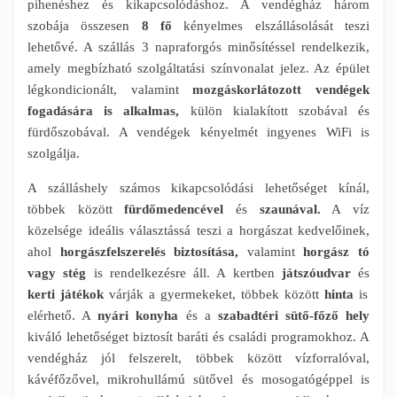
pihenéshez és kikapcsolódáshoz. A vendégház három
szobája összesen
8 fő
kényelmes elszállásolását teszi
lehetővé. A szállás 3 napraforgós minősítéssel rendelkezik,
amely megbízható szolgáltatási színvonalat jelez. Az épület
légkondicionált, valamint
mozgáskorlátozott vendégek
fogadására is alkalmas,
külön kialakított szobával és
fürdőszobával. A vendégek kényelmét ingyenes WiFi is
szolgálja.
A szálláshely számos kikapcsolódási lehetőséget kínál,
többek között
fürdőmedencével
és
szaunával.
A víz
közelsége ideális választássá teszi a horgászat kedvelőinek,
ahol
horgászfelszerelés biztosítása,
valamint
horgász tó
vagy stég
is rendelkezésre áll. A kertben
játszóudvar
és
kerti játékok
várják a gyermekeket, többek között
hinta
is
elérhető. A
nyári konyha
és a
szabadtéri sütő-főző hely
kiváló lehetőséget biztosít baráti és családi programokhoz. A
vendégház jól felszerelt, többek között vízforralóval,
kávéfőzővel, mikrohullámú sütővel és mosogatógéppel is