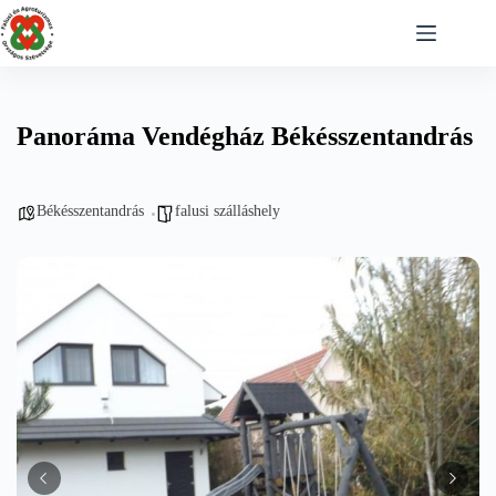
Skip
to
content
Panoráma Vendégház Békésszentandrás
Békésszentandrás
falusi szálláshely