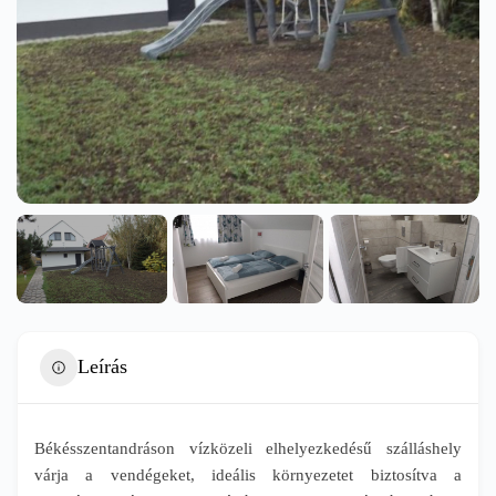
Leírás
Békésszentandráson vízközeli elhelyezkedésű szálláshely
várja a vendégeket, ideális környezetet biztosítva a