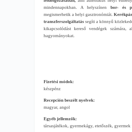
feldolgozásában,
ami autentikus helyi élményt
mindennapokban. A helyszínen
bor- és pá
megismerhetik a helyi gasztronómiát.
Kerékpár
transzferszolgáltatás
segíti a könnyű közlekedé
kikapcsolódást kereső vendégek számára, ak
hagyományokat.
Fizetési módok:
készpénz
Recepción beszélt nyelvek:
magyar, angol
Egyéb jellemzők:
társasjátékok, gyermekágy, etetőszék, gyermek 