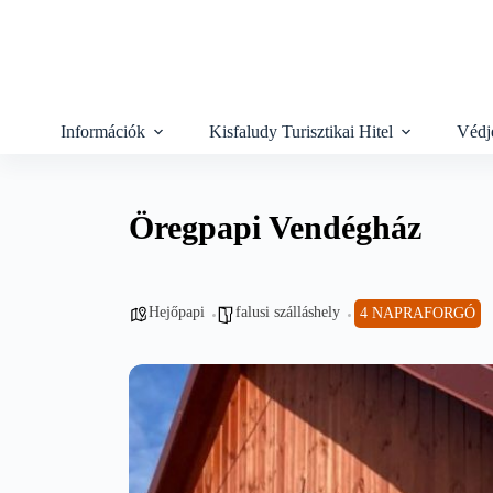
Skip
to
content
Információk
Kisfaludy Turisztikai Hitel
Védj
Öregpapi Vendégház
Hejőpapi
falusi szálláshely
4 NAPRAFORGÓ