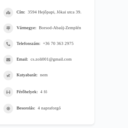
Cím
3594 Hejőpapi, Jókai utca 39.
Vármegye
Borsod-Abaúj-Zemplén
Telefonszám
+36 70 363 2975
Email
cs.zoli001@gmail.com
Kutyabarát
nem
Férőhelyek
4
fő
Besorolás
4 napraforgó