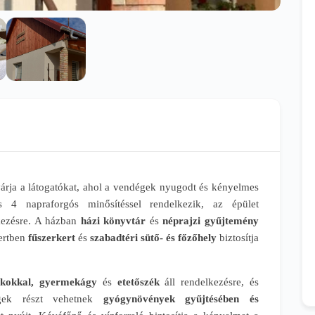
árja a látogatókat, ahol a vendégek nyugodt és kényelmes
ás 4 napraforgós minősítéssel rendelkezik, az épület
lkezésre. A házban
házi könyvtár
és
néprajzi gyűjtemény
kertben
fűszerkert
és
szabadtéri sütő- és főzőhely
biztosítja
tékokkal, gyermekágy
és
etetőszék
áll rendelkezésre, és
ek részt vehetnek
gyógynövények gyűjtésében és