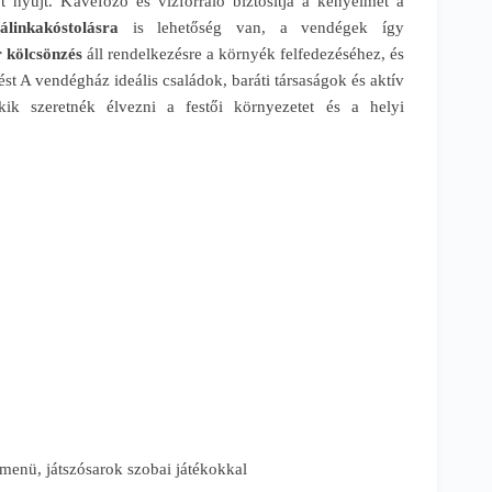
 nyújt. Kávéfőző és vízforraló biztosítja a kényelmet a
linkakóstolásra
is lehetőség van, a vendégek így
 kölcsönzés
áll rendelkezésre a környék felfedezéséhez, és
st A vendégház ideális családok, baráti társaságok és aktív
ik szeretnék élvezni a festői környezetet és a helyi
menü, játszósarok szobai játékokkal