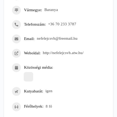
Vármegye
Baranya
Telefonszám
+36 70 233 3787
Email
nefelejcsvh@freemail.hu
Weboldal
http://nefelejcsvh.atw.hu/
Közösségi média
Kutyabarát
igen
Férőhelyek
8
fő