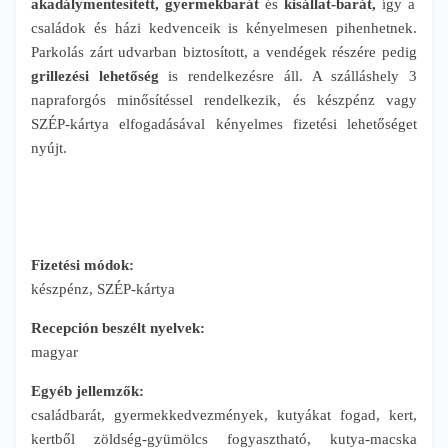
akadálymentesített, gyermekbarát
és
kisállat-barát,
így a
családok és házi kedvenceik is kényelmesen pihenhetnek.
Parkolás zárt udvarban biztosított, a vendégek részére pedig
grillezési lehetőség
is rendelkezésre áll. A szálláshely 3
napraforgós minősítéssel rendelkezik, és készpénz vagy
SZÉP-kártya elfogadásával kényelmes fizetési lehetőséget
nyújt.
Fizetési módok:
készpénz, SZÉP-kártya
Recepción beszélt nyelvek:
magyar
Egyéb jellemzők:
családbarát, gyermekkedvezmények, kutyákat fogad, kert,
kertből zöldség-gyümölcs fogyasztható, kutya-macska