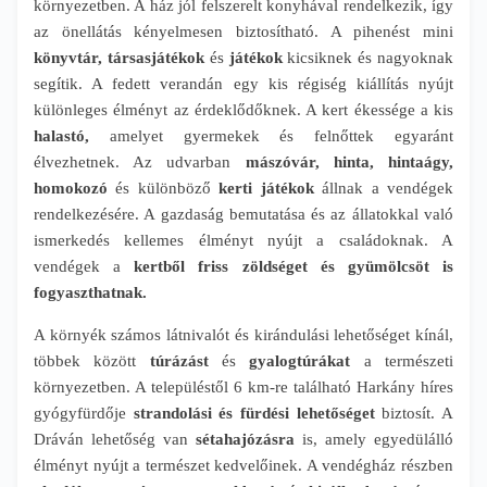
környezetben. A ház jól felszerelt konyhával rendelkezik, így
az önellátás kényelmesen biztosítható. A pihenést mini
könyvtár, társasjátékok
és
játékok
kicsiknek és nagyoknak
segítik. A fedett verandán egy kis régiség kiállítás nyújt
különleges élményt az érdeklődőknek. A kert ékessége a kis
halastó,
amelyet gyermekek és felnőttek egyaránt
élvezhetnek. Az udvarban
mászóvár, hinta, hintaágy,
homokozó
és különböző
kerti játékok
állnak a vendégek
rendelkezésére. A gazdaság bemutatása és az állatokkal való
ismerkedés kellemes élményt nyújt a családoknak. A
vendégek a
kertből friss zöldséget és gyümölcsöt is
fogyaszthatnak.
A környék számos látnivalót és kirándulási lehetőséget kínál,
többek között
túrázást
és
gyalogtúrákat
a természeti
környezetben. A településtől 6 km-re található Harkány híres
gyógyfürdője
strandolási és fürdési lehetőséget
biztosít. A
Dráván lehetőség van
sétahajózásra
is, amely egyedülálló
élményt nyújt a természet kedvelőinek. A vendégház részben