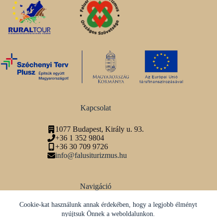
Kapcsolat
1077 Budapest, Király u. 93.
+36 1 352 9804
+36 30 709 9726
info@falusiturizmus.hu
Navigáció
Adatvédelmi tájékoztató
Cookie-kat használunk annak érdekében, hogy a legjobb élményt
nyújtsuk Önnek a weboldalunkon.
Közösségi média