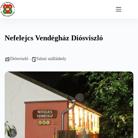
Skip
to
content
Nefelejcs Vendégház Diósviszló
Diósviszló
falusi szálláshely