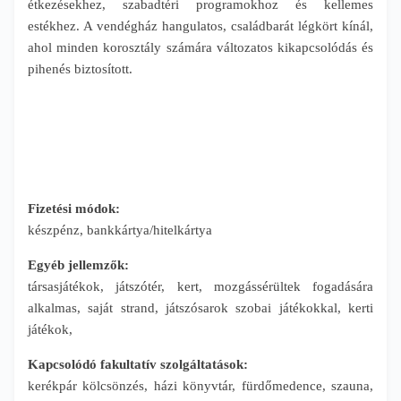
étkezésekhez, szabadtéri programokhoz és kellemes
estékhez. A vendégház hangulatos, családbarát légkört kínál,
ahol minden korosztály számára változatos kikapcsolódás és
pihenés biztosított.
Fizetési módok:
készpénz, bankkártya/hitelkártya
Egyéb jellemzők:
társasjátékok, játszótér, kert, mozgássérültek fogadására
alkalmas, saját strand, játszósarok szobai játékokkal, kerti
játékok,
Kapcsolódó fakultatív szolgáltatások:
kerékpár kölcsönzés, házi könyvtár, fürdőmedence, szauna,