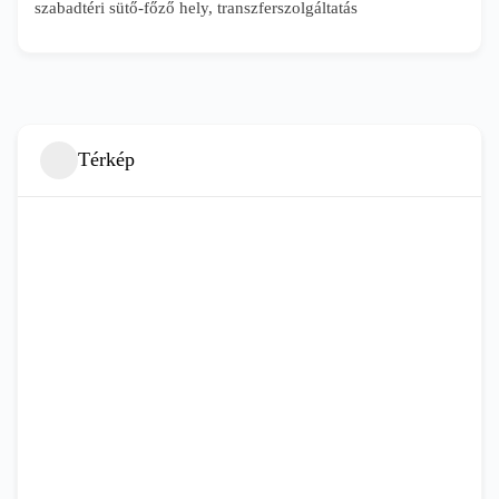
szabadtéri sütő-főző hely, transzferszolgáltatás
Térkép