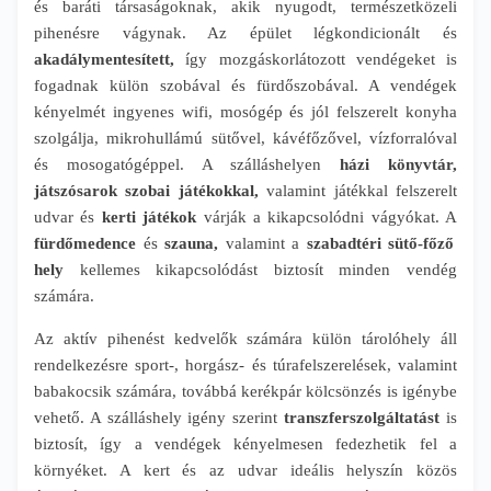
és baráti társaságoknak, akik nyugodt, természetközeli
pihenésre vágynak. Az épület légkondicionált és
akadálymentesített,
így mozgáskorlátozott vendégeket is
fogadnak külön szobával és fürdőszobával. A vendégek
kényelmét ingyenes wifi, mosógép és jól felszerelt konyha
szolgálja, mikrohullámú sütővel, kávéfőzővel, vízforralóval
és mosogatógéppel. A szálláshelyen
házi könyvtár,
játszósarok szobai játékokkal,
valamint játékkal felszerelt
udvar és
kerti játékok
várják a kikapcsolódni vágyókat. A
fürdőmedence
és
szauna,
valamint a
szabadtéri sütő-főző
hely
kellemes kikapcsolódást biztosít minden vendég
számára.
Az aktív pihenést kedvelők számára külön tárolóhely áll
rendelkezésre sport-, horgász- és túrafelszerelések, valamint
babakocsik számára, továbbá kerékpár kölcsönzés is igénybe
vehető. A szálláshely igény szerint
transzferszolgáltatást
is
biztosít, így a vendégek kényelmesen fedezhetik fel a
környéket. A kert és az udvar ideális helyszín közös